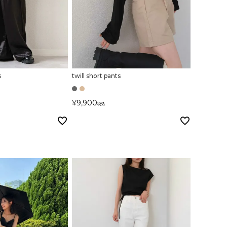
s
twill short pants
¥
9,900
税込