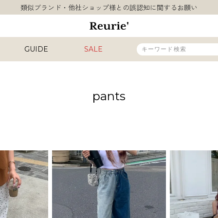
10,000円以上ご購入で送料無料
熊本県熊本地方を震源とする地震の影響について
類似ブランド・他社ショップ様との誤認知に関するお願い
10,000円以上ご購入で送料無料
GUIDE
SALE
販売タイプ
pants
新着
再入荷
SALE
カラー
INAL
HIT ITEM