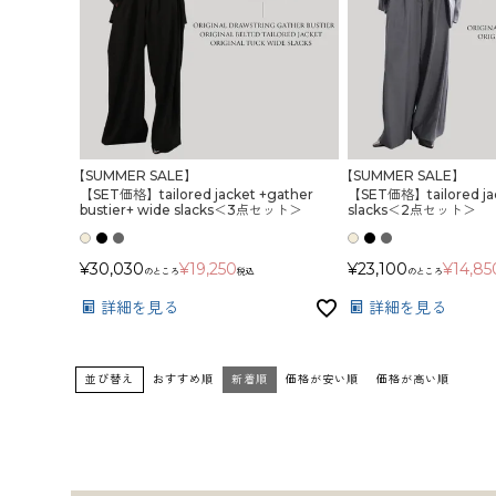
【SUMMER SALE】
【SUMMER SALE】
【SET価格】tailored jacket +gather
【SET価格】tailored jac
bustier+ wide slacks＜3点セット＞
slacks＜2点セット＞
¥
30,030
¥
19,250
¥
23,100
¥
14,85
のところ
税込
のところ
詳細を見る
詳細を見る
並び替え
おすすめ順
新着順
価格が安い順
価格が高い順