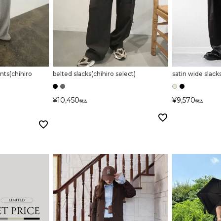
nts(chihiro
belted slacks(chihiro select)
satin wide slack
¥
10,450
¥
9,570
税込
税込