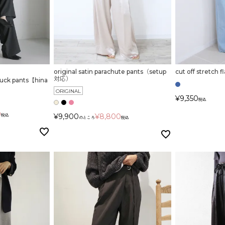
original satin parachute pants（setup
cut off stretch 
対応）
tuck pants【hina
ORIGINAL
¥
9,350
税込
0
¥
9,900
¥
8,800
税込
のところ
税込