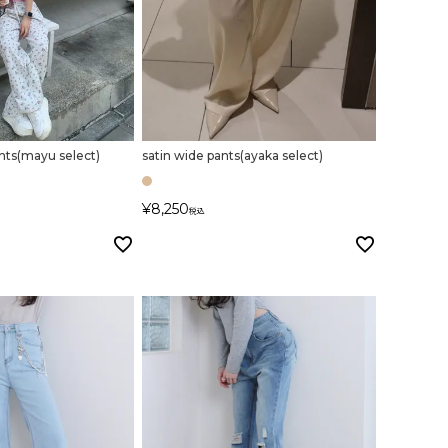
い
nts(mayu select)
satin wide pants(ayaka select)
¥
8,250
税込