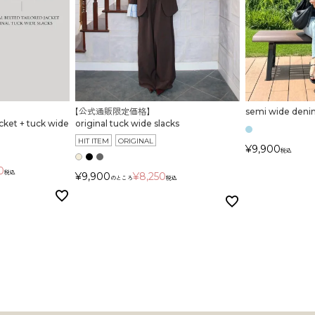
【公式通販限定価格】
semi wide denim
ket + tuck wide
original tuck wide slacks
HIT ITEM
ORIGINAL
¥
9,900
税込
0
税込
¥
9,900
¥
8,250
のところ
税込