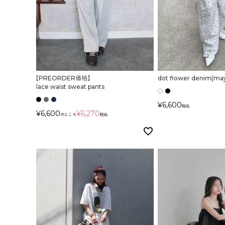
価格
【PREORDER価格】
dot flower denim(may
lace waist sweat pants
¥
6,600
税込
¥
6,600
¥
6,270
のところ
税込