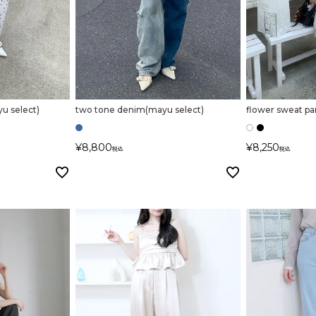
在庫なし商品
表示する
表示しな
〜
u select)
two tone denim(mayu select)
flower sweat pa
¥
8,800
¥
8,250
税込
税込
検索