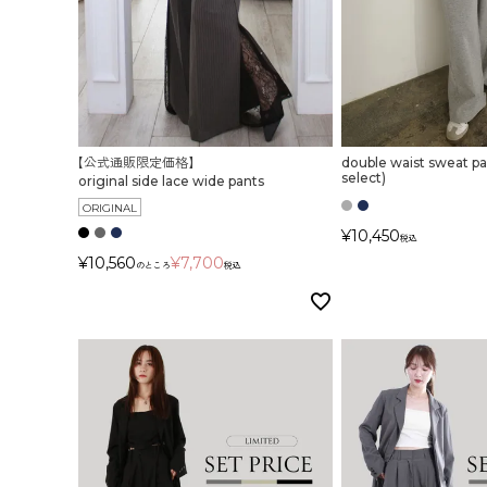
【公式通販限定価格】
double waist sweat pa
select)
original side lace wide pants
ORIGINAL
¥
10,450
税込
¥
10,560
¥
7,700
のところ
税込