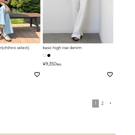
(chihiro select)
basic high rise denim
¥
9,350
税込
1
2