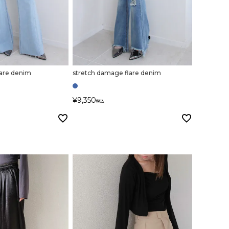
flare denim
stretch damage flare denim
¥
9,350
税込