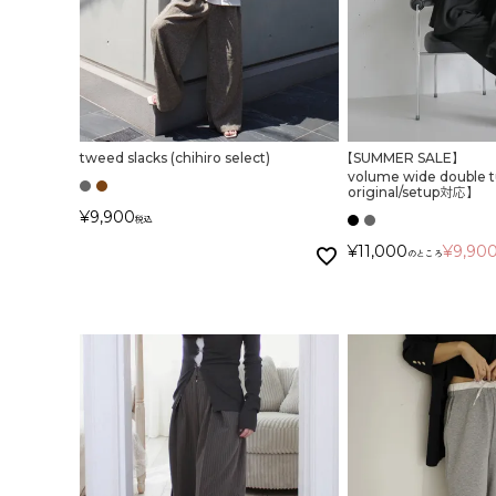
tweed slacks (chihiro select)
【SUMMER SALE】
volume wide double 
original/setup対応】
¥
9,900
税込
¥
11,000
¥
9,90
のところ