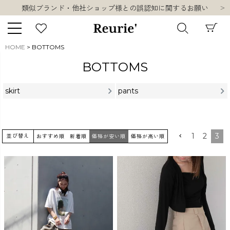
類似ブランド・他社ショップ様との誤認知に関するお願い
10,000円以上ご購入で送料無料
熊本県熊本地方を震源とする地震の影響について
お盆期間中の営業・配送に関して
HOME
BOTTOMS
類似ブランド・他社ショップ様との誤認知に関するお願い
キーワード
BOTTOMS
10,000円以上ご購入で送料無料
skirt
pants
販売タイプ
1
2
3
並び替え
おすすめ順
新着順
価格が安い順
価格が高い順
新着
再入荷
SALE
商品タイプ
ORIGINAL
HIT ITEM