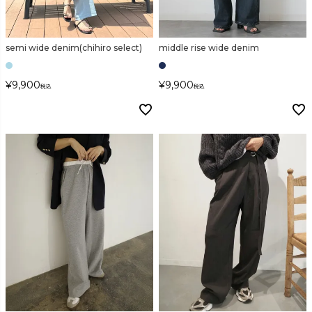
検索
semi wide denim(chihiro select)
middle rise wide denim
¥
9,900
¥
9,900
税込
税込