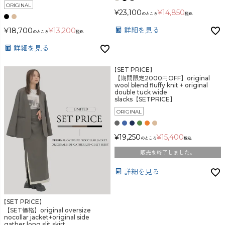
ORIGINAL
¥
23,100
¥
14,850
のところ
税込
詳細を見る
¥
18,700
¥
13,200
のところ
税込
詳細を見る
【SET PRICE】
【期間限定2000円OFF】original
wool blend fluffy knit + original
double tuck wide
slacks【SETPRICE】
ORIGINAL
¥
19,250
¥
15,400
のところ
税込
販売を終了しました。
詳細を見る
【SET PRICE】
【SET価格】original oversize
nocollar jacket+original side
gather long slit skirt