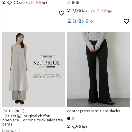
¥
13,200
¥
12,100
のところ
税込
¥
17,600
¥
12,100
のところ
税込
詳細を見る
【SET PRICE】
center press semi flare slacks
【SET価格】original chiffon
onepiece + original tuck salopette
pants
¥
13,200
税込
ORIGINAL