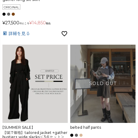
ORIGINAL
¥
27,500
¥
14,850
のところ
税込
詳細を見る
【SUMMER SALE】
belted half pants
【SET価格】tailored jacket +gather
bustier+ wide slacks＜3点セット＞