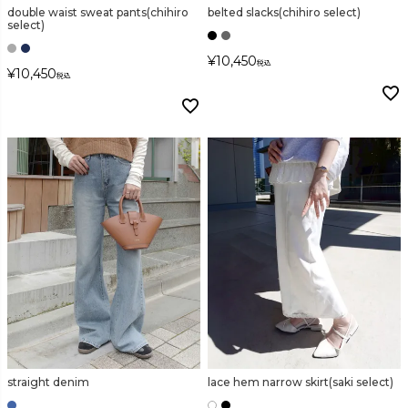
double waist sweat pants(chihiro
belted slacks(chihiro select)
select)
¥
10,450
税込
¥
10,450
税込
straight denim
lace hem narrow skirt(saki select)