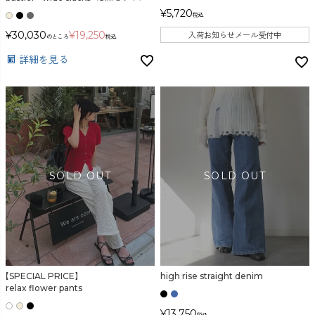
¥
5,720
税込
¥
30,030
¥
19,250
入荷お知らせメール受付中
のところ
税込
詳細を見る
【SPECIAL PRICE】
high rise straight denim
relax flower pants
¥
13,750
税込