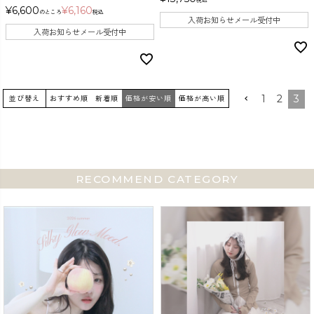
¥
6,600
¥
6,160
のところ
税込
入荷お知らせメール受付中
入荷お知らせメール受付中
1
2
3
並び替え
おすすめ順
新着順
価格が安い順
価格が高い順
RECOMMEND CATEGORY