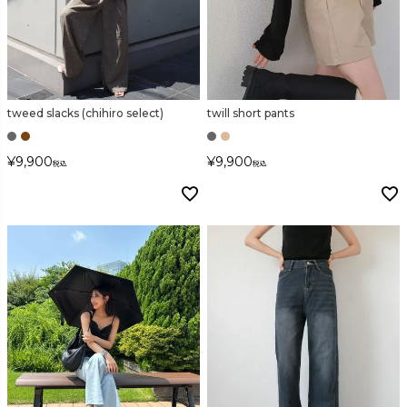
カラー
tweed slacks (chihiro select)
twill short pants
¥
9,900
¥
9,900
税込
税込
価格
〜
在庫なし商品
表示する
表示しない