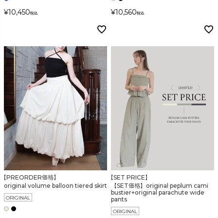
¥
10,450
¥
10,560
税込
税込
【PREORDER価格】
【SET PRICE】
original volume balloon tiered skirt
【SET価格】original peplum cami
bustier+original parachute wide
ORIGINAL
pants
ORIGINAL