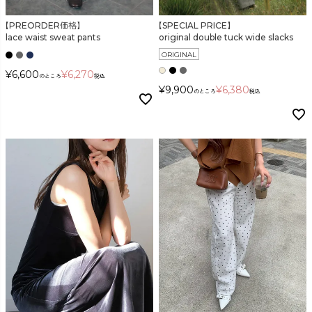
【PREORDER価格】
【SPECIAL PRICE】
lace waist sweat pants
original double tuck wide slacks
ORIGINAL
¥
6,600
¥
6,270
のところ
税込
¥
9,900
¥
6,380
のところ
税込