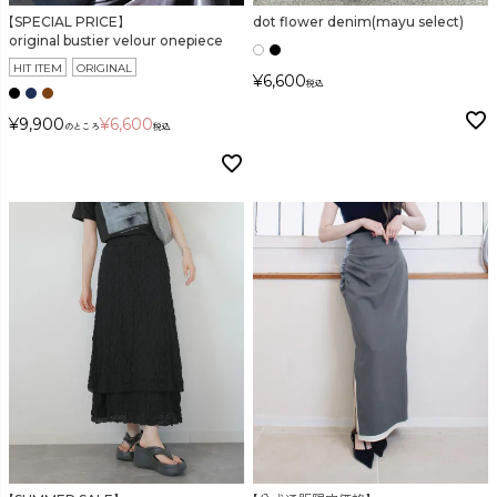
【SPECIAL PRICE】
dot flower denim(mayu select)
original bustier velour onepiece
HIT ITEM
ORIGINAL
¥
6,600
税込
¥
9,900
¥
6,600
のところ
税込