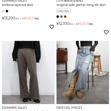
【SUMMER SALE】
【公式通販限定価格】
emboss layered skirt
original side gather long slit skirt
ORIGINAL
¥
13,200
¥
6,600
のところ
税込
¥
12,100
¥
6,600
のところ
税込
【SUMMER SALE】
【SPECIAL PRICE】