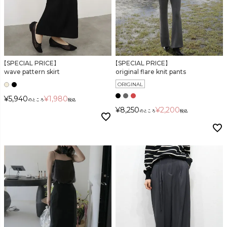
カラー
【SPECIAL PRICE】
【SPECIAL PRICE】
wave pattern skirt
original flare knit pants
ORIGINAL
¥
5,940
¥
1,980
のところ
税込
¥
8,250
¥
2,200
価格
のところ
税込
〜
在庫なし商品
表示する
表示しない