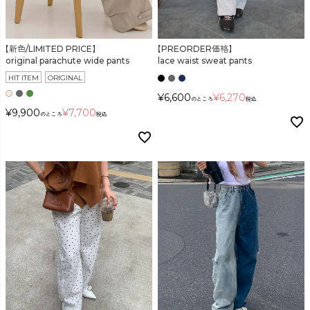
【新色/LIMITED PRICE】
【PREORDER価格】
original parachute wide pants
lace waist sweat pants
HIT ITEM
ORIGINAL
¥
6,600
¥
6,270
のところ
税込
¥
9,900
¥
7,700
のところ
税込