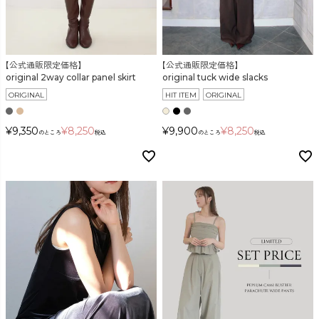
【公式通販限定価格】
【公式通販限定価格】
original 2way collar panel skirt
original tuck wide slacks
ORIGINAL
HIT ITEM
ORIGINAL
¥
9,350
¥
8,250
¥
9,900
¥
8,250
のところ
税込
のところ
税込