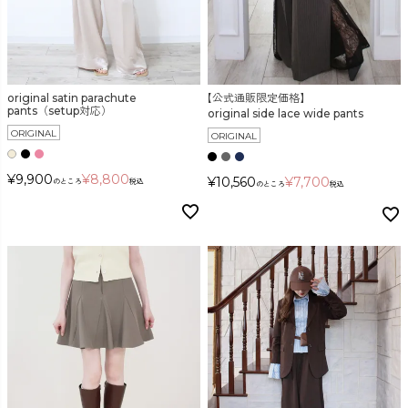
検索
original satin parachute
【公式通販限定価格】
pants（setup対応）
original side lace wide pants
ORIGINAL
ORIGINAL
¥
9,900
¥
8,800
¥
10,560
¥
7,700
のところ
税込
のところ
税込