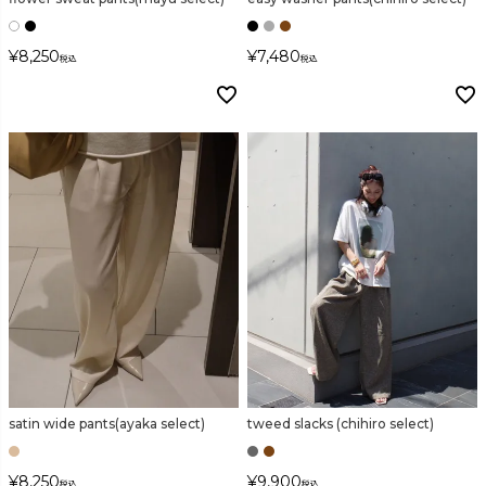
¥
8,250
¥
7,480
税込
税込
satin wide pants(ayaka select)
tweed slacks (chihiro select)
¥
8,250
¥
9,900
税込
税込