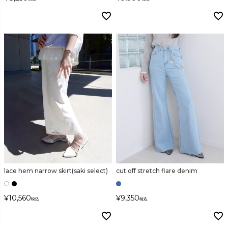
lace hem narrow skirt(saki select)
cut off stretch flare denim
¥
10,560
¥
9,350
税込
税込