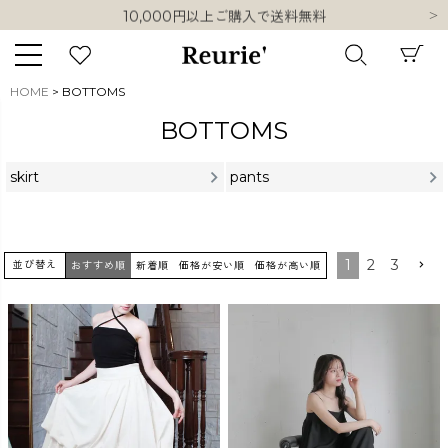
10,000円以上ご購入で送料無料
熊本県熊本地方を震源とする地震の影響について
類似ブランド・他社ショップ様との誤認知に関するお願い
10,000円以上ご購入で送料無料
HOME
BOTTOMS
キーワード
BOTTOMS
skirt
pants
販売タイプ
1
2
3
並び替え
おすすめ順
新着順
価格が安い順
価格が高い順
新着
再入荷
SALE
商品タイプ
ORIGINAL
HIT ITEM