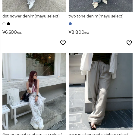
dot flower denim(mayu select)
two tone denim(mayu select)
¥
6,600
¥
8,800
税込
税込
flower sweat pants(mayu select)
easy washer pants(chihiro select)