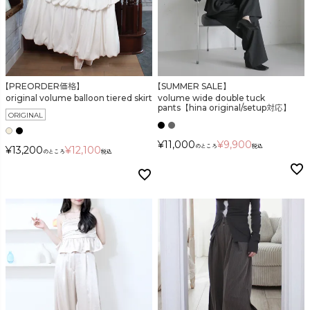
カラー
【PREORDER価格】
【SUMMER SALE】
original volume balloon tiered skirt
volume wide double tuck
pants【hina original/setup対応】
ORIGINAL
¥
11,000
¥
9,900
のところ
税込
¥
13,200
¥
12,100
価格
のところ
税込
〜
在庫なし商品
表示する
表示しない