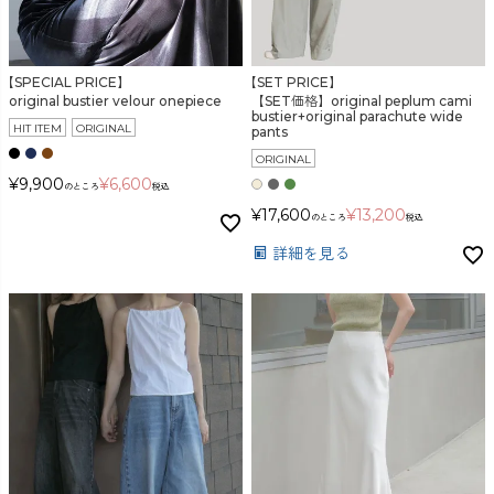
【SPECIAL PRICE】
【SET PRICE】
original bustier velour onepiece
【SET価格】original peplum cami
bustier+original parachute wide
HIT ITEM
ORIGINAL
pants
ORIGINAL
¥
9,900
¥
6,600
のところ
税込
¥
17,600
¥
13,200
のところ
税込
詳細を見る