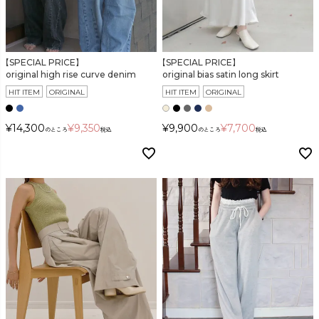
【SPECIAL PRICE】
【SPECIAL PRICE】
original high rise curve denim
original bias satin long skirt
HIT ITEM
ORIGINAL
HIT ITEM
ORIGINAL
¥
14,300
¥
9,350
¥
9,900
¥
7,700
のところ
税込
のところ
税込