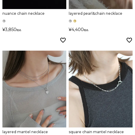
nuance chain necklace
layered pearl&chain necklace
カラー
¥
3,850
¥
4,400
税込
税込
価格
〜
在庫なし商品
表示する
表示しない
layered mantel necklace
square chain mantel necklace