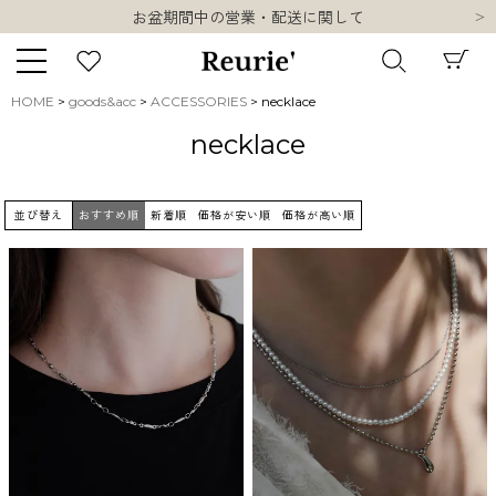
お盆期間中の営業・配送に関して
類似ブランド・他社ショップ様との誤認知に関するお願い
10,000円以上ご購入で送料無料
熊本県熊本地方を震源とする地震の影響について
HOME
goods&acc
ACCESSORIES
necklace
お盆期間中の営業・配送に関して
キーワード
necklace
類似ブランド・他社ショップ様との誤認知に関するお願い
10,000円以上ご購入で送料無料
並び替え
おすすめ順
新着順
価格が安い順
価格が高い順
販売タイプ
新着
再入荷
SALE
商品タイプ
ORIGINAL
HIT ITEM