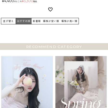
¥
4,400
¥
3,300
のところ
税込
並び替え
おすすめ順
新着順
価格が安い順
価格が高い順
RECOMMEND CATEGORY