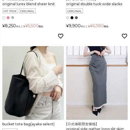
original lurex blend sheer knit
original double tuck wide slacks
HIT ITEM
ORIGINAL
ORIGINAL
¥
8,250
¥
5,500
¥
9,900
¥
6,380
のところ
税込
のところ
税込
bucket tote bag(ayaka select)
【公式通販限定価格】
original side gather long slit skirt