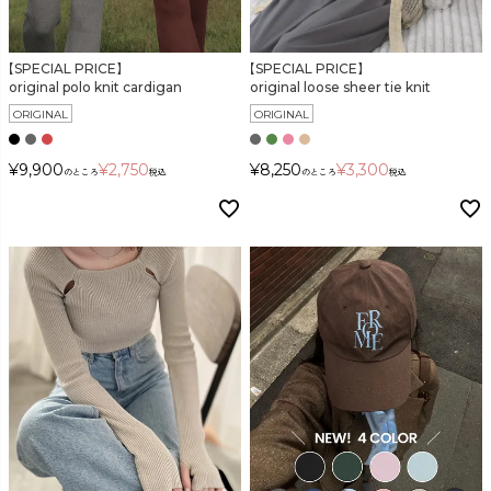
カラー
【SPECIAL PRICE】
【SPECIAL PRICE】
original polo knit cardigan
original loose sheer tie knit
ORIGINAL
ORIGINAL
¥
9,900
¥
2,750
¥
8,250
¥
3,300
のところ
税込
のところ
税込
価格
〜
在庫なし商品
表示する
表示しない