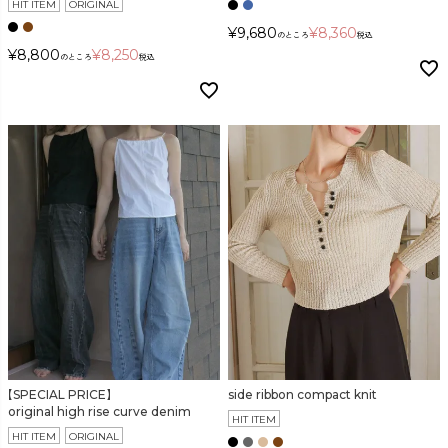
HIT ITEM
ORIGINAL
¥
9,680
¥
8,360
のところ
税込
¥
8,800
¥
8,250
のところ
税込
【SPECIAL PRICE】
side ribbon compact knit
original high rise curve denim
HIT ITEM
HIT ITEM
ORIGINAL