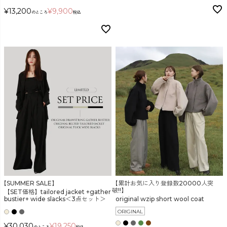
¥
13,200
¥
9,900
のところ
税込
【SUMMER SALE】
【累計お気に入り登録数20000人突
破!!】
【SET価格】tailored jacket +gather
bustier+ wide slacks＜3点セット＞
original wzip short wool coat
ORIGINAL
¥
30,030
¥
19,250
のところ
税込