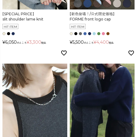
検索
【SPECIAL PRICE】
【新色登場！/公式限定価格】
slit shoulder lame knit
FORME front logo cap
HIT ITEM
HIT ITEM
¥
6,050
¥
3,300
¥
5,500
¥
4,400
のところ
税込
のところ
税込