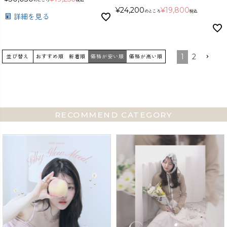
¥
24,200
¥
19,800
のところ
税込
詳細を見る
1
2
並び替え
おすすめ順
新着順
価格が安い順
価格が高い順
RECOMMEND CATEGORY