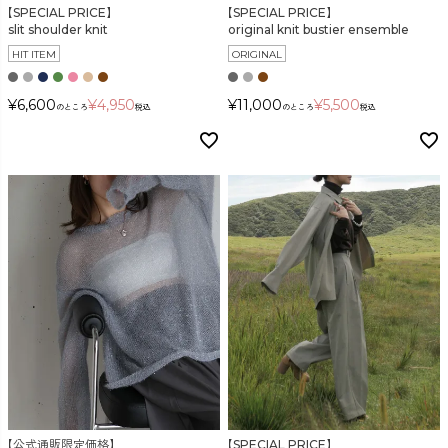
【SPECIAL PRICE】
【SPECIAL PRICE】
slit shoulder knit
original knit bustier ensemble
HIT ITEM
ORIGINAL
¥
6,600
¥
4,950
¥
11,000
¥
5,500
のところ
税込
のところ
税込
【公式通販限定価格】
【SPECIAL PRICE】