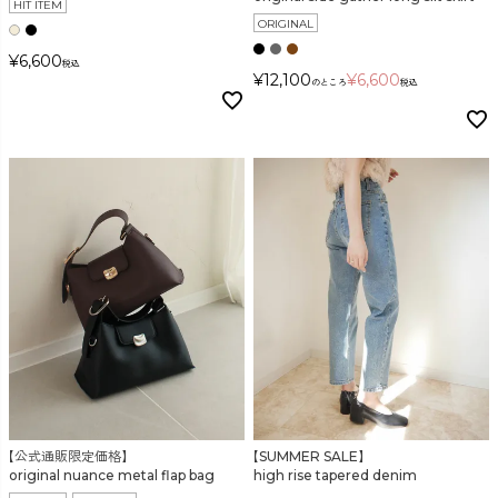
HIT ITEM
ORIGINAL
¥
6,600
税込
¥
12,100
¥
6,600
のところ
税込
【公式通販限定価格】
【SUMMER SALE】
original nuance metal flap bag
high rise tapered denim