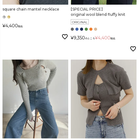
square chain mantel necklace
【SPECIAL PRICE】
original wool blend fluffy knit
ORIGINAL
¥
4,400
税込
¥
9,350
¥
4,400
のところ
税込