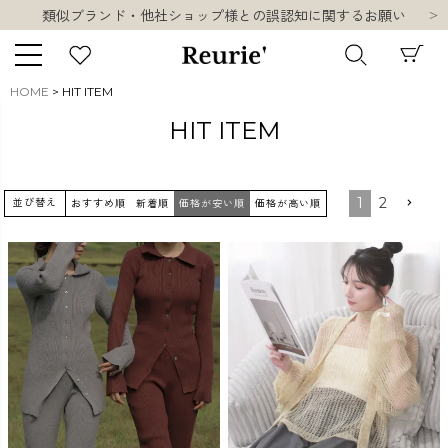
類似ブランド・他社ショップ様との誤認知に関するお願い
10,000円以上ご購入で送料無料
熊本県熊本地方を震源とする地震の影響について
お盆期間中の営業・配送に関して
HOME
HIT ITEM
類似ブランド・他社ショップ様との誤認知に関するお願い
キーワード
HIT ITEM
10,000円以上ご購入で送料無料
1
2
並び替え
おすすめ順
新着順
価格が安い順
価格が高い順
販売タイプ
新着
再入荷
SALE
商品タイプ
ORIGINAL
HIT ITEM