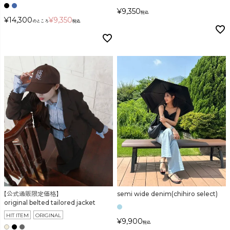
¥
9,350
税込
¥
14,300
¥
9,350
のところ
税込
【公式通販限定価格】
semi wide denim(chihiro select)
original belted tailored jacket
HIT ITEM
ORIGINAL
¥
9,900
税込