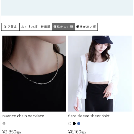
並び替え
おすすめ順
新着順
価格が安い順
価格が高い順
nuance chain necklace
flare sleeve sheer shirt
¥
3,850
¥
6,160
税込
税込