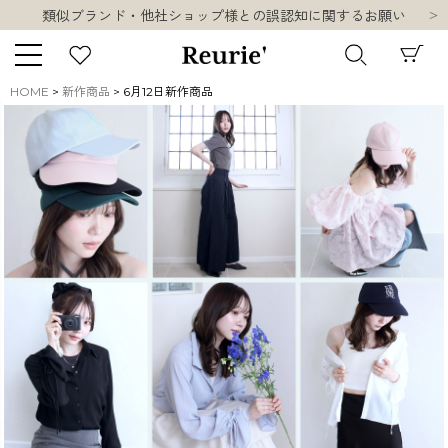
10,000円以上ご購入で送料無料
熊本県熊本地方を震源とする地震の影響について
お盆期間中の営業・配送に関して
類似ブランド・他社ショップ様との誤認知に関するお願い
HOME
新作商品
6月12日新作商品
10,000円以上ご購入で送料無料
キーワード
販売タイプ
新着
再入荷
SALE
商品タイプ
ORIGINAL
HIT ITEM