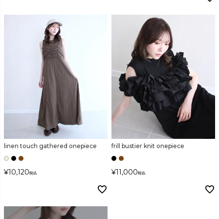
linen touch gathered onepiece
frill bustier knit onepiece
¥
10,120
¥
11,000
税込
税込