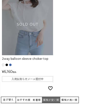
2way balloon sleeve choker top
¥
6,160
税込
入荷お知らせメール受付中
並び替え
おすすめ順
新着順
価格が安い順
価格が高い順