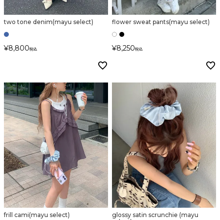
two tone denim(mayu select)
flower sweat pants(mayu select)
カラー
¥
8,800
¥
8,250
税込
税込
価格
〜
在庫なし商品
表示する
表示しない
frill cami(mayu select)
glossy satin scrunchie (mayu