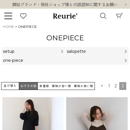
類似ブランド・他社ショップ様との誤認知に関するお願い
10,000円以上ご購入で送料無料
熊本県熊本地方を震源とする地震の影響について
類似ブランド・他社ショップ様との誤認知に関するお願い
HOME
ONEPIECE
10,000円以上ご購入で送料無料
キーワード
ONEPIECE
setup
salopette
one-piece
販売タイプ
新着
再入荷
SALE
1
2
3
並び替え
おすすめ順
新着順
価格が安い順
価格が高い順
商品タイプ
ORIGINAL
HIT ITEM