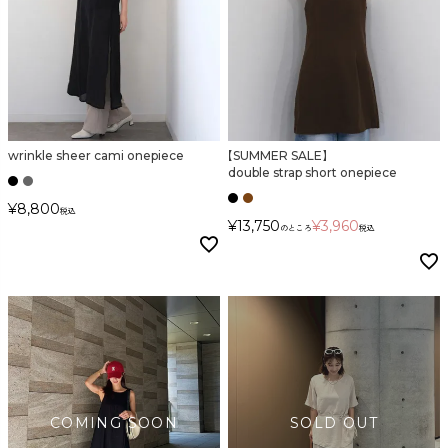
カラー
wrinkle sheer cami onepiece
【SUMMER SALE】
double strap short onepiece
¥
8,800
税込
価格
¥
13,750
¥
3,960
のところ
税込
〜
在庫なし商品
表示する
表示しない