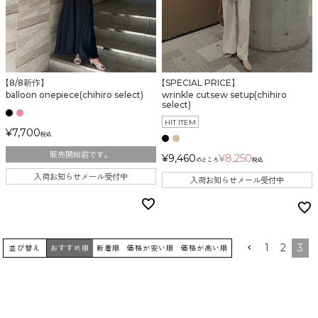
検索
【8/8新作】
【SPECIAL PRICE】
balloon onepiece(chihiro select)
wrinkle cutsew setup(chihiro
select)
HIT ITEM
¥
7,700
税込
販売開始前です。
¥
9,460
¥
8,250
のところ
税込
入荷お知らせメール受付中
入荷お知らせメール受付中
1
2
3
並び替え
おすすめ順
新着順
価格が安い順
価格が高い順