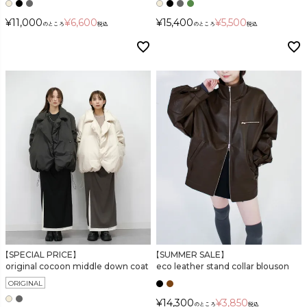
¥
11,000
¥
6,600
¥
15,400
¥
5,500
のところ
税込
のところ
税込
【SPECIAL PRICE】
【SUMMER SALE】
original cocoon middle down coat
eco leather stand collar blouson
ORIGINAL
¥
14,300
¥
3,850
のところ
税込