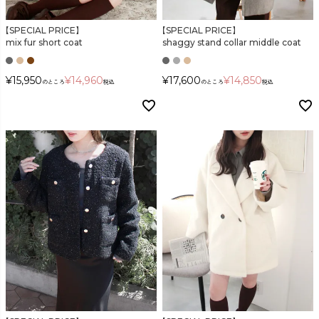
検索
【SPECIAL PRICE】
【SPECIAL PRICE】
mix fur short coat
shaggy stand collar middle coat
¥
15,950
¥
14,960
¥
17,600
¥
14,850
のところ
税込
のところ
税込