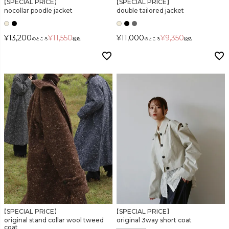
【SPECIAL PRICE】
【SPECIAL PRICE】
nocollar poodle jacket
double tailored jacket
¥
13,200
¥
11,550
¥
11,000
¥
9,350
のところ
税込
のところ
税込
【SPECIAL PRICE】
【SPECIAL PRICE】
original stand collar wool tweed
original 3way short coat
coat