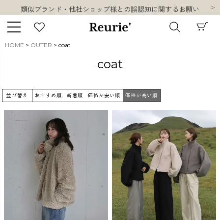
類似ブランド・他社ショップ様との誤認知に関するお願い
10,000円以上ご購入で送料無料
熊本県熊本地方を震源とする地震の影響について
お盆期間中の営業・配送に関して
HOME
OUTER
coat
類似ブランド・他社ショップ様との誤認知に関するお願い
キーワード
coat
10,000円以上ご購入で送料無料
並び替え
おすすめ順
新着順
価格が安い順
価格が高い順
販売タイプ
新着
再入荷
SALE
商品タイプ
ORIGINAL
HIT ITEM