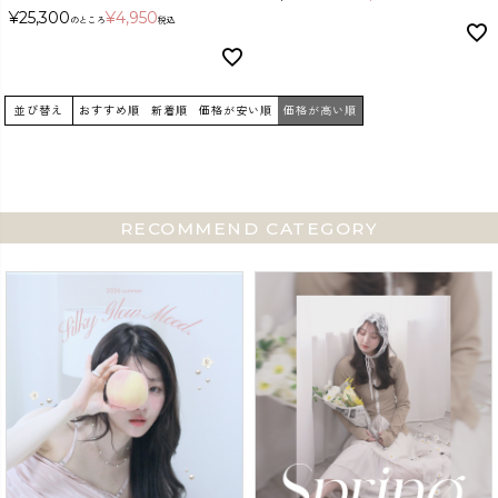
¥
25,300
¥
4,950
のところ
税込
並び替え
おすすめ順
新着順
価格が安い順
価格が高い順
RECOMMEND CATEGORY