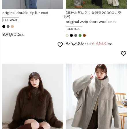
original double zip fur coat
【累計お気に入り登録数20000人突
カラー
破!!】
ORIGINAL
original wzip short wool coat
ORIGINAL
¥
20,900
税込
¥
24,200
¥
19,800
のところ
税込
価格
〜
在庫なし商品
表示する
表示しない