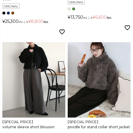
ORIGINAL
ORIGINAL
¥
13,750
¥
6,600
のところ
税込
¥
25,300
¥
8,800
のところ
税込
【SPECIAL PRICE】
【SPECIAL PRICE】
volume sleeve short blouson
poodle fur stand collar short jacket