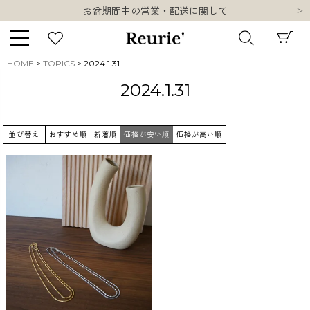
お盆期間中の営業・配送に関して
類似ブランド・他社ショップ様との誤認知に関するお願い
10,000円以上ご購入で送料無料
熊本県熊本地方を震源とする地震の影響について
HOME
TOPICS
2024.1.31
お盆期間中の営業・配送に関して
キーワード
2024.1.31
類似ブランド・他社ショップ様との誤認知に関するお願い
10,000円以上ご購入で送料無料
並び替え
おすすめ順
新着順
価格が安い順
価格が高い順
販売タイプ
新着
再入荷
SALE
商品タイプ
ORIGINAL
HIT ITEM