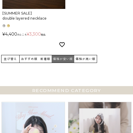
【SUMMER SALE】
カラー
double layered necklace
¥
4,400
¥
3,300
のところ
税込
並び替え
おすすめ順
新着順
価格が安い順
価格が高い順
価格
〜
RECOMMEND CATEGORY
在庫なし商品
表示する
表示しない