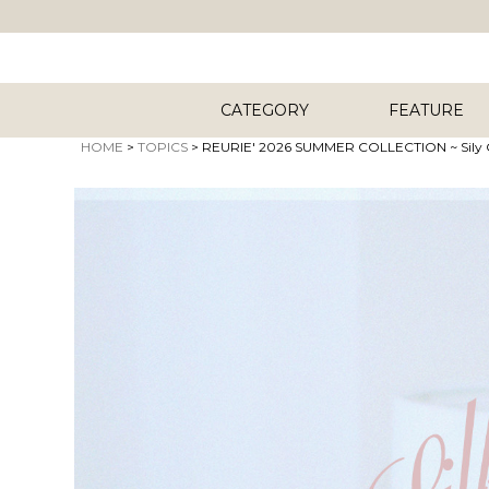
CATEGORY
FEATURE
HOME
TOPICS
REURIE' 2026 SUMMER COLLECTION ~ Sily 
キーワード
商品タイプ
ORIG