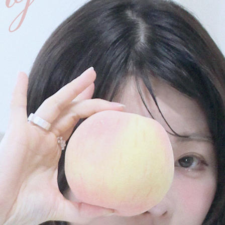
在庫なし商品
表示する
表示しな
〜
検索