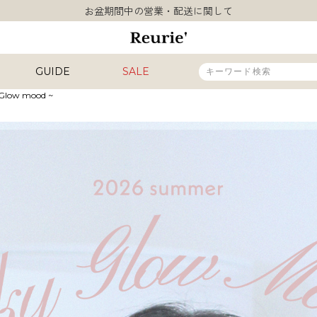
類似ブランド・他社ショップ様との誤認知に関するお願い
10,000円以上ご購入で送料無料
熊本県熊本地方を震源とする地震の影響について
お盆期間中の営業・配送に関して
GUIDE
SALE
類似ブランド・他社ショップ様との誤認知に関するお願い
10,000円以上ご購入で送料無料
Glow mood ~
販売タイプ
新着
再入荷
SALE
カラー
INAL
HIT ITEM