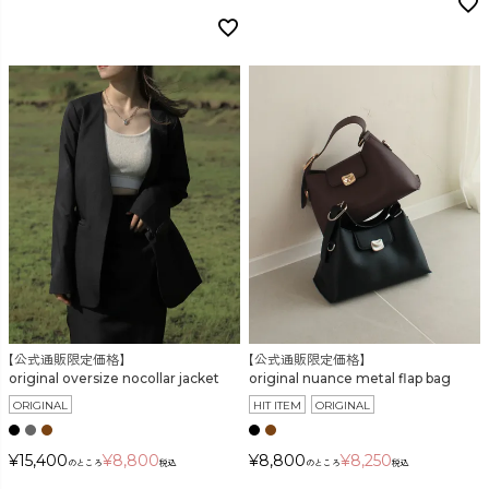
【公式通販限定価格】
【公式通販限定価格】
original oversize nocollar jacket
original nuance metal flap bag
ORIGINAL
HIT ITEM
ORIGINAL
¥
15,400
¥
8,800
¥
8,800
¥
8,250
のところ
税込
のところ
税込