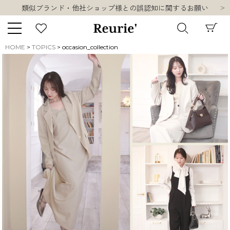
10,000円以上ご購入で送料無料
熊本県熊本地方を震源とする地震の影響について
お盆期間中の営業・配送に関して
類似ブランド・他社ショップ様との誤認知に関するお願い
HOME
TOPICS
occasion_collection
10,000円以上ご購入で送料無料
キーワード
販売タイプ
新着
再入荷
SALE
商品タイプ
ORIGINAL
HIT ITEM