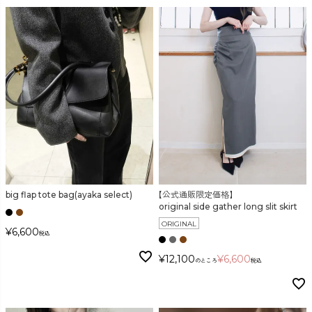
big flap tote bag(ayaka select)
【公式通販限定価格】
original side gather long slit skirt
ORIGINAL
¥
6,600
税込
¥
12,100
¥
6,600
のところ
税込