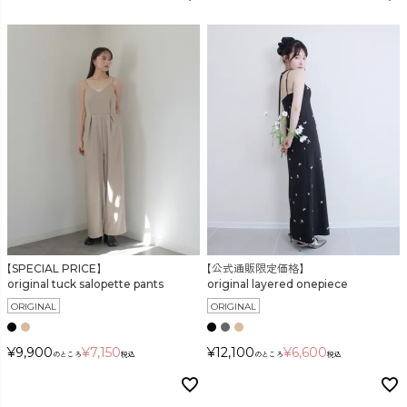
【SPECIAL PRICE】
【公式通販限定価格】
original tuck salopette pants
original layered onepiece
ORIGINAL
ORIGINAL
¥
9,900
¥
7,150
¥
12,100
¥
6,600
のところ
税込
のところ
税込