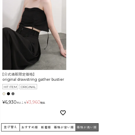
【公式通販限定価格】
original drawstring gather bustier
HIT ITEM
ORIGINAL
¥
6,930
¥
3,960
のところ
税込
並び替え
おすすめ順
新着順
価格が安い順
価格が高い順