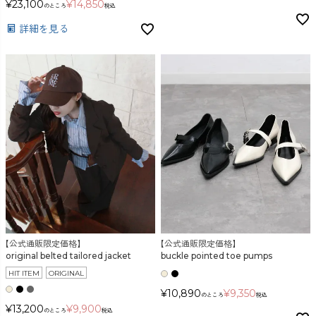
¥
23,100
¥
14,850
のところ
税込
詳細を見る
【公式通販限定価格】
【公式通販限定価格】
original belted tailored jacket
buckle pointed toe pumps
HIT ITEM
ORIGINAL
¥
10,890
¥
9,350
のところ
税込
¥
13,200
¥
9,900
のところ
税込