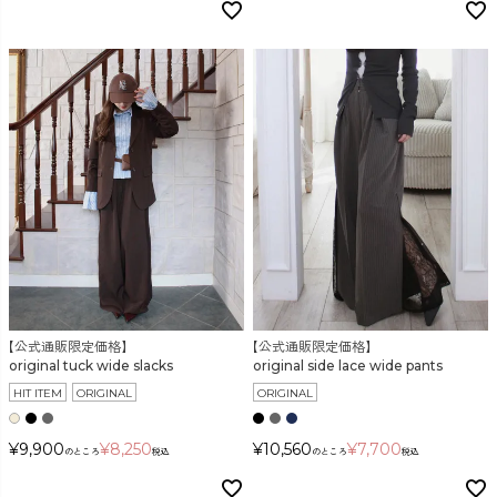
【公式通販限定価格】
【公式通販限定価格】
original tuck wide slacks
original side lace wide pants
HIT ITEM
ORIGINAL
ORIGINAL
¥
9,900
¥
8,250
¥
10,560
¥
7,700
のところ
税込
のところ
税込