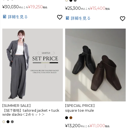
¥
30,030
¥
19,250
¥
25,300
¥
15,400
のところ
税込
のところ
税込
詳細を見る
詳細を見る
【SUMMER SALE】
【SPECIAL PRICE】
【SET価格】tailored jacket + tuck
square toe mule
wide slacks＜2点セット＞
¥
13,200
¥
11,000
のところ
税込