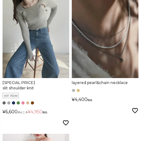
【SPECIAL PRICE】
layered pearl&chain necklace
slit shoulder knit
HIT ITEM
¥
4,400
税込
¥
6,600
¥
4,950
のところ
税込