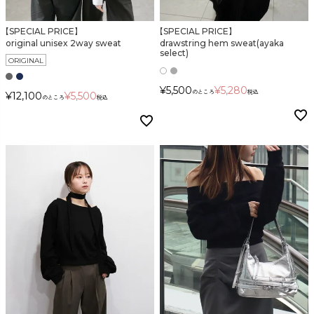
【SPECIAL PRICE】
【SPECIAL PRICE】
カラー
original unisex 2way sweat
drawstring hem sweat(ayaka
select)
ORIGINAL
¥
5,500
¥
5,280
のところ
税込
¥
12,100
¥
5,500
のところ
税込
価格
〜
在庫なし商品
表示する
表示しない