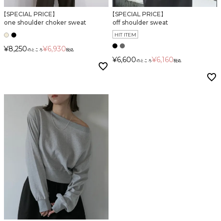
検索
【SPECIAL PRICE】
【SPECIAL PRICE】
one shoulder choker sweat
off shoulder sweat
HIT ITEM
¥
8,250
¥
6,930
のところ
税込
¥
6,600
¥
6,160
のところ
税込