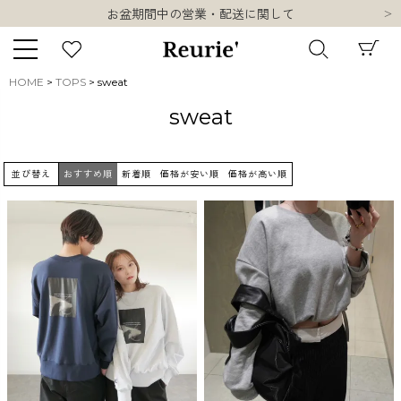
お盆期間中の営業・配送に関して
類似ブランド・他社ショップ様との誤認知に関するお願い
10,000円以上ご購入で送料無料
熊本県熊本地方を震源とする地震の影響について
HOME
TOPS
sweat
お盆期間中の営業・配送に関して
キーワード
sweat
類似ブランド・他社ショップ様との誤認知に関するお願い
10,000円以上ご購入で送料無料
並び替え
おすすめ順
新着順
価格が安い順
価格が高い順
販売タイプ
新着
再入荷
SALE
商品タイプ
ORIGINAL
HIT ITEM