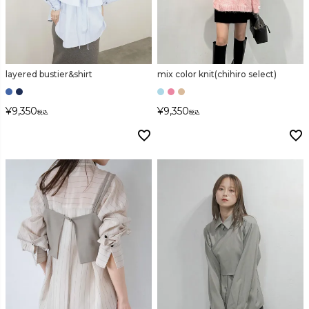
layered bustier&shirt
mix color knit(chihiro select)
¥
9,350
¥
9,350
税込
税込