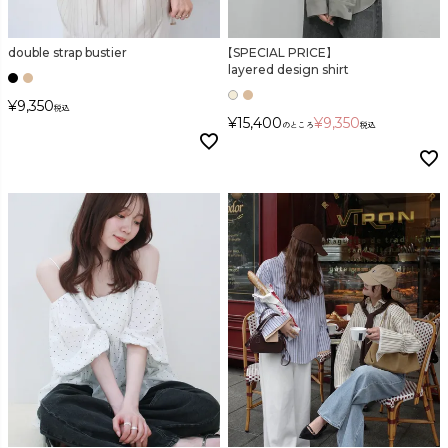
double strap bustier
【SPECIAL PRICE】
layered design shirt
¥
9,350
税込
¥
15,400
¥
9,350
のところ
税込