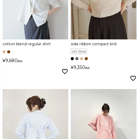
cotton blend regular shirt
side ribbon compact knit
HIT ITEM
¥
9,680
税込
¥
9,350
税込