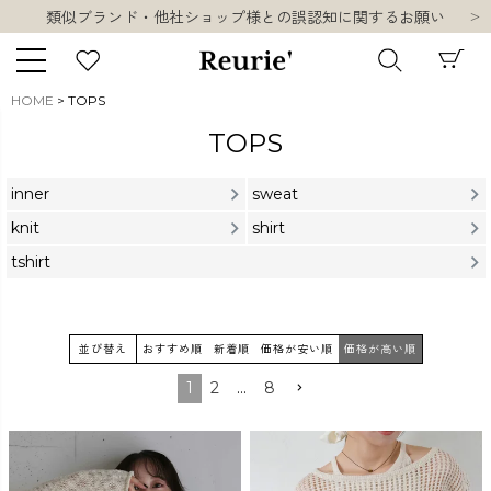
類似ブランド・他社ショップ様との誤認知に関するお願い
10,000円以上ご購入で送料無料
熊本県熊本地方を震源とする地震の影響について
お盆期間中の営業・配送に関して
HOME
TOPS
類似ブランド・他社ショップ様との誤認知に関するお願い
キーワード
TOPS
10,000円以上ご購入で送料無料
inner
sweat
knit
shirt
tshirt
販売タイプ
新着
再入荷
SALE
並び替え
おすすめ順
新着順
価格が安い順
価格が高い順
1
2
…
8
商品タイプ
ORIGINAL
HIT ITEM