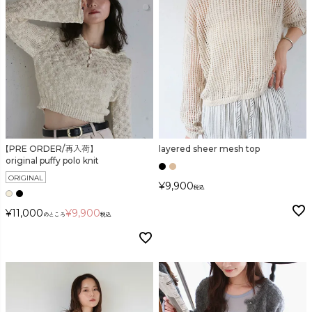
カラー
【PRE ORDER/再入荷】
layered sheer mesh top
価格
original puffy polo knit
ORIGINAL
〜
¥
9,900
税込
¥
11,000
¥
9,900
のところ
税込
在庫なし商品
表示する
表示しない