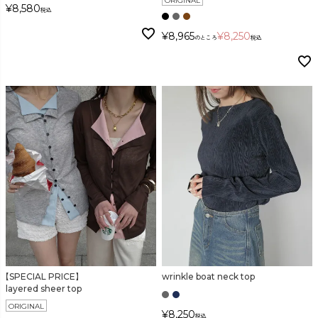
ORIGINAL
¥
8,580
税込
¥
8,965
¥
8,250
のところ
税込
【SPECIAL PRICE】
wrinkle boat neck top
layered sheer top
ORIGINAL
¥
8,250
税込