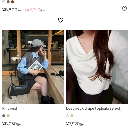
¥
8,800
¥
8,250
のところ
税込
knit vest
boat neck drape top(saki select)
¥
8,030
¥
7,920
税込
税込