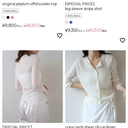
original peplum offshoulder top
【SPECIAL PRICE】
big sleeve stripe shirt
ORIGINAL
ORIGINAL
¥
9,900
¥
8,800
のところ
税込
¥
9,350
¥
8,800
のところ
税込
【SPECIAL PRICE】
crew neck sheer rib cardigan