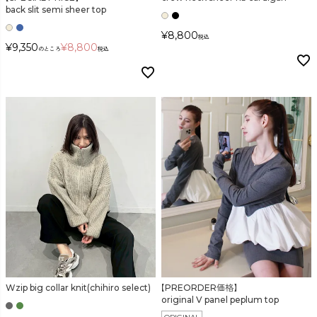
back slit semi sheer top
¥
8,800
税込
¥
9,350
¥
8,800
のところ
税込
Wzip big collar knit(chihiro select)
【PREORDER価格】
original V panel peplum top