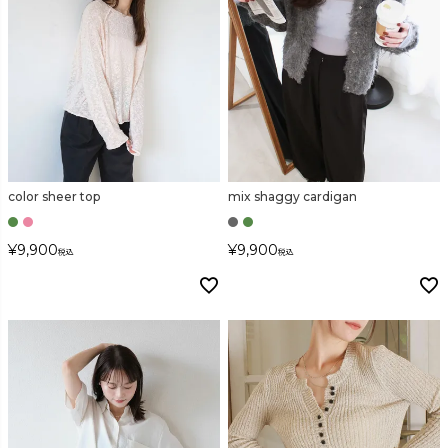
検索
color sheer top
mix shaggy cardigan
¥
9,900
¥
9,900
税込
税込