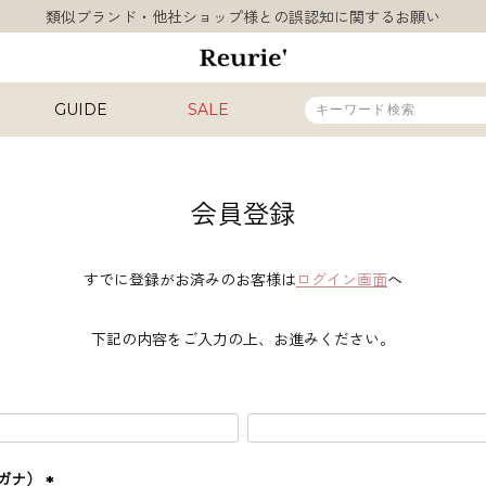
類似ブランド・他社ショップ様との誤認知に関するお願い
10,000円以上ご購入で送料無料
熊本県熊本地方を震源とする地震の影響について
類似ブランド・他社ショップ様との誤認知に関するお願い
GUIDE
SALE
10,000円以上ご購入で送料無料
販売タイプ
会員登録
新着
再入荷
すでに登録がお済みのお客様は
ログイン画面
へ
SALE
下記の内容をご入力の上、お進みください。
カラー
INAL
HIT ITEM
ガナ）