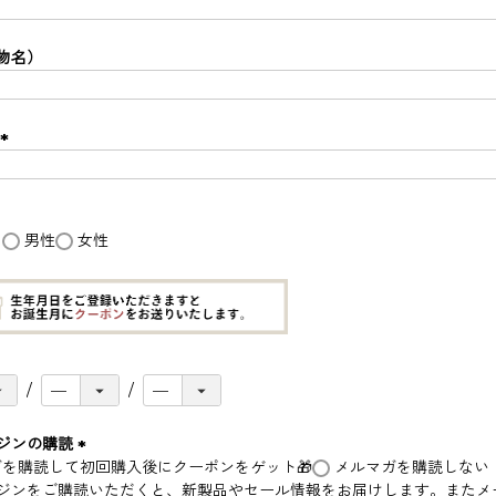
(
必
須
物名）
)
(
必
須
)
し
男性
女性
ジンの購読
(
ジンをご購読いただくと、新製品やセール情報をお届けします。またメ