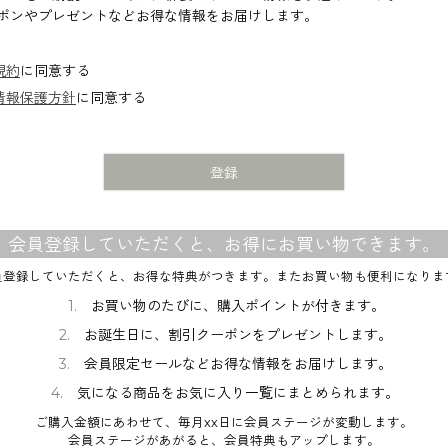
必
ポンやプレゼントなどお得な情報をお届けします。
須
)
規約
に同意する
情報保護方針
に同意する
登録
会員登録していただくと、お得にお買い物できます。
員登録していただくと、お得な特典がつきます。またお買い物も便利になりま
お買い物のたびに、購入ポイントが付きます。
お誕生日に、割引クーポンをプレゼントします。
会員限定セールなどお得な情報をお届けします。
気になる商品をお気に入り一覧にまとめられます。
ご購入金額にあわせて、毎月xx日に会員ステージが変動します。
会員ステージがあがると、会員特典もアップします。