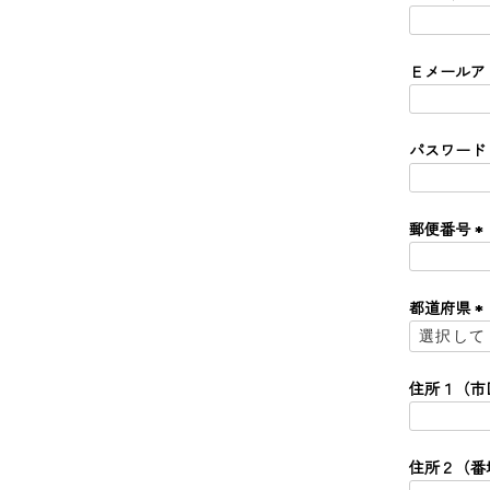
)
Ｅメールア
価格
パスワード
郵便番号
(
必
須
都道府県
)
(
必
須
住所１（市
)
住所２（番