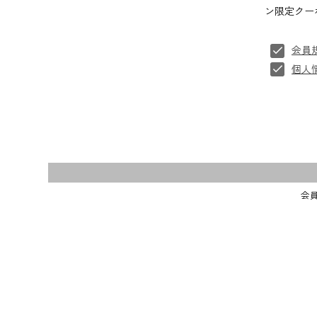
ン限定クー
会員
個人
会