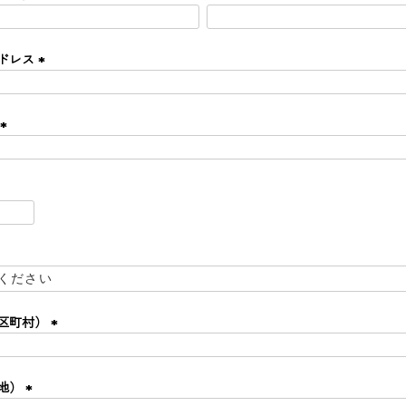
(
必
須
ドレス
在庫なし商品
)
(
表示する
表示しな
〜
必
須
)
(
必
須
検索
)
区町村）
(
必
須
地）
)