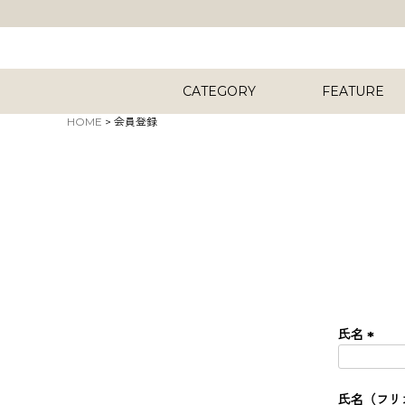
CATEGORY
FEATURE
HOME
会員登録
キーワード
商品タイプ
氏名
ORIG
(
必
須
氏名（フリ