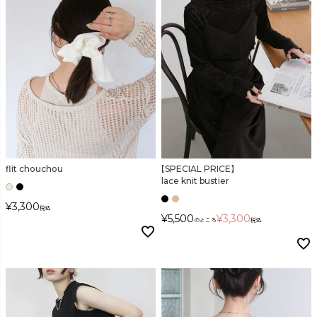
flit chouchou
【SPECIAL PRICE】
lace knit bustier
¥
3,300
税込
¥
5,500
¥
3,300
のところ
税込