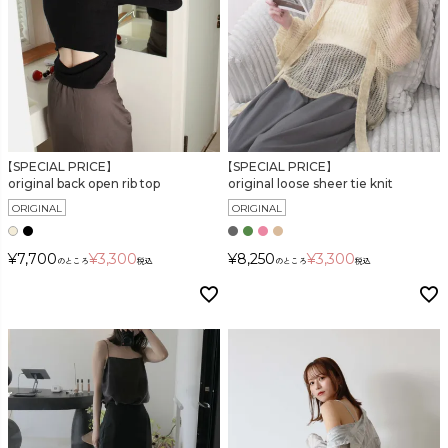
【SPECIAL PRICE】
【SPECIAL PRICE】
original back open rib top
original loose sheer tie knit
ORIGINAL
ORIGINAL
¥
7,700
¥
3,300
¥
8,250
¥
3,300
のところ
税込
のところ
税込