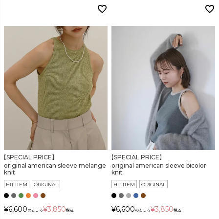
検索
【SPECIAL PRICE】
【SPECIAL PRICE】
original american sleeve melange
original american sleeve bicolor
knit
knit
HIT ITEM
ORIGINAL
HIT ITEM
ORIGINAL
¥
6,600
¥
3,850
¥
6,600
¥
3,850
のところ
税込
のところ
税込