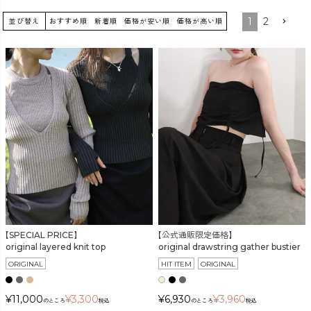
1
2
並び替え
おすすめ順
新着順
価格が安い順
価格が高い順
カラー
価格
〜
在庫なし商品
【SPECIAL PRICE】
【公式通販限定価格】
original layered knit top
original drawstring gather bustier
表示する
表示しない
ORIGINAL
HIT ITEM
ORIGINAL
¥
11,000
¥
3,300
¥
6,930
¥
3,960
のところ
税込
のところ
税込