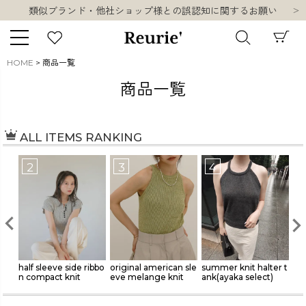
類似ブランド・他社ショップ様との誤認知に関するお願い
10,000円以上ご購入で送料無料
熊本県熊本地方を震源とする地震の影響について
お盆期間中の営業・配送に関して
HOME
商品一覧
類似ブランド・他社ショップ様との誤認知に関するお願い
キーワード
商品一覧
10,000円以上ご購入で送料無料
ALL ITEMS RANKING
販売タイプ
3
4
5
新着
再入荷
SALE
商品タイプ
ibbo
original american sle
summer knit halter t
original layered one
squ
eve melange knit
ank(ayaka select)
piece
e
ORIGINAL
HIT ITEM