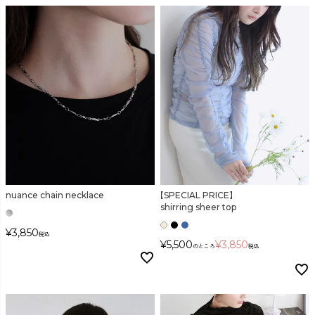
nuance chain necklace
【SPECIAL PRICE】
shirring sheer top
¥
3,850
税込
¥
5,500
¥
3,850
のところ
税込