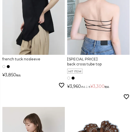
french tuck nosleeve
【SPECIAL PRICE】
back cross tube top
HIT ITEM
¥
3,850
税込
¥
3,960
¥
3,300
のところ
税込