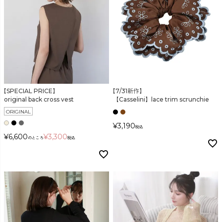
【SPECIAL PRICE】
【7/31新作】
original back cross vest
【Casselini】lace trim scrunchie
ORIGINAL
¥
3,190
税込
¥
6,600
¥
3,300
のところ
税込