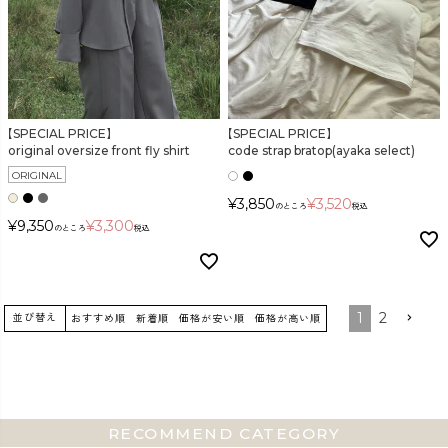
【SPECIAL PRICE】
【SPECIAL PRICE】
original oversize front fly shirt
code strap bratop(ayaka select)
ORIGINAL
¥
3,850
¥
3,520
のところ
税込
¥
9,350
¥
3,300
のところ
税込
1
2
並び替え
おすすめ順
新着順
価格が安い順
価格が高い順
RECOMMEND CATEGORY