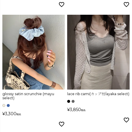
glossy satin scrunchie (mayu
lace rib cami(カップ付/ayaka select)
select)
¥
3,850
税込
¥
3,300
税込