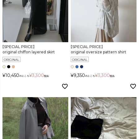
【SPECIAL PRICE】
【SPECIAL PRICE】
original chiffon layered skirt
original oversize pattern shirt
ORIGINAL
ORIGINAL
¥
10,450
¥
3,300
¥
9,350
¥
3,300
のところ
税込
のところ
税込