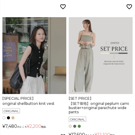
【SPECIAL PRICE】
【SET PRICE】
original shellbutton knit vest
【SET価格】original peplum cami
bustier+original parachute wide
ORIGINAL
pants
ORIGINAL
¥
7,480
¥
2,200
のところ
税込
¥
17,600
¥
12,100