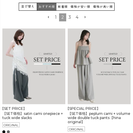
並び替え
おすすめ順
新着順
価格が安い順
価格が高い順
カラー
1
2
3
4
価格
〜
在庫なし商品
【SET PRICE】
【SPECIAL PRICE】
表示する
表示しない
【SET価格】satin cami onepiece +
【SET価格】peplum cami + volume
tuck wide slacks
wide double tuck pants【hina
original】
ORIGINAL
ORIGINAL