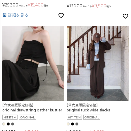
¥
25,300
¥
15,400
¥
13,200
¥
9,900
のところ
税込
のところ
税込
詳細を見る
【公式通販限定価格】
【公式通販限定価格】
original drawstring gather bustier
original tuck wide slacks
HIT ITEM
ORIGINAL
HIT ITEM
ORIGINAL