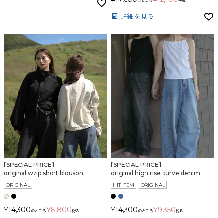
のところ
税込
詳細を見る
【SPECIAL PRICE】
【SPECIAL PRICE】
original wzip short blouson
original high rise curve denim
ORIGINAL
HIT ITEM
ORIGINAL
¥
14,300
¥
8,800
¥
14,300
¥
9,350
のところ
税込
のところ
税込