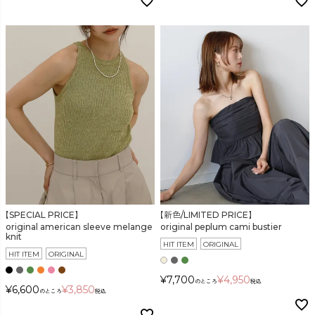
【SPECIAL PRICE】
【新色/LIMITED PRICE】
original american sleeve melange
original peplum cami bustier
knit
HIT ITEM
ORIGINAL
HIT ITEM
ORIGINAL
¥
7,700
¥
4,950
のところ
税込
¥
6,600
¥
3,850
のところ
税込