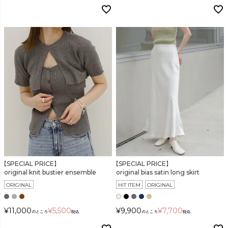
【SPECIAL PRICE】
【SPECIAL PRICE】
original knit bustier ensemble
original bias satin long skirt
ORIGINAL
HIT ITEM
ORIGINAL
¥
11,000
¥
5,500
¥
9,900
¥
7,700
のところ
税込
のところ
税込