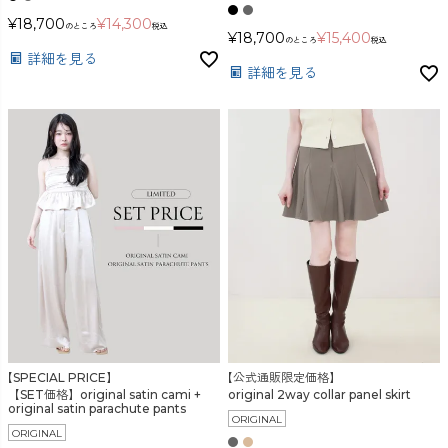
検索
¥
18,700
¥
14,300
のところ
税込
¥
18,700
¥
15,400
のところ
税込
詳細を見る
詳細を見る
【SPECIAL PRICE】
【公式通販限定価格】
【SET価格】original satin cami +
original 2way collar panel skirt
original satin parachute pants
ORIGINAL
ORIGINAL