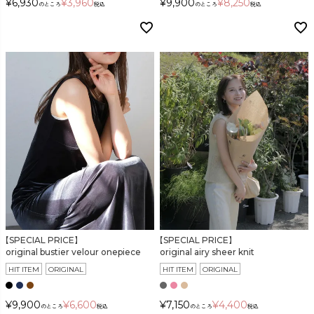
¥
6,930
¥
3,960
¥
9,900
¥
8,250
のところ
税込
のところ
税込
【SPECIAL PRICE】
【SPECIAL PRICE】
original bustier velour onepiece
original airy sheer knit
HIT ITEM
ORIGINAL
HIT ITEM
ORIGINAL
¥
9,900
¥
6,600
¥
7,150
¥
4,400
のところ
税込
のところ
税込