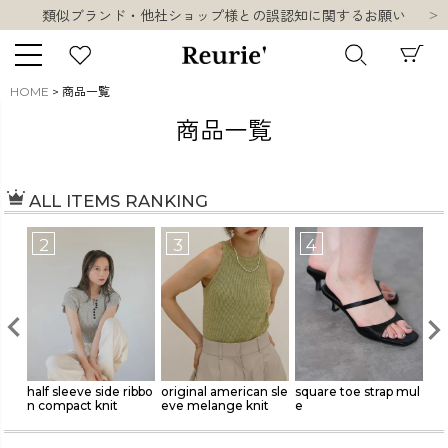
類似ブランド・他社ショップ様との誤認知に関するお願い
10,000円以上ご購入で送料無料
熊本県熊本地方を震源とする地震の影響について
お盆期間中の営業・配送に関して
HOME
商品一覧
類似ブランド・他社ショップ様との誤認知に関するお願い
キーワード
商品一覧
10,000円以上ご購入で送料無料
ALL ITEMS RANKING
販売タイプ
3
4
5
新着
再入荷
SALE
商品タイプ
ibbo
original american sle
square toe strap mul
bucket tote bag(aya
shi
eve melange knit
e
ka select)
nit
ORIGINAL
HIT ITEM