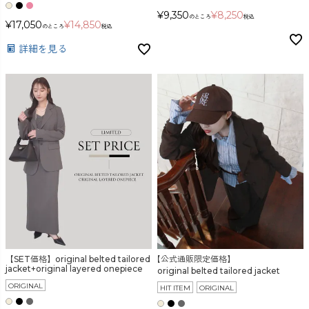
¥
9,350
¥
8,250
のところ
税込
¥
17,050
¥
14,850
のところ
税込
詳細を見る
【SET価格】original belted tailored
【公式通販限定価格】
jacket+original layered onepiece
original belted tailored jacket
ORIGINAL
HIT ITEM
ORIGINAL