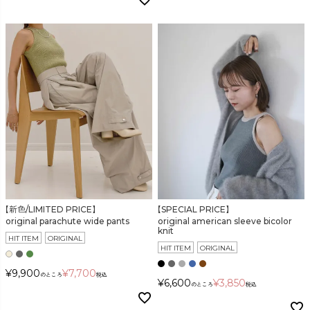
【新色/LIMITED PRICE】
【SPECIAL PRICE】
original parachute wide pants
original american sleeve bicolor
knit
HIT ITEM
ORIGINAL
HIT ITEM
ORIGINAL
¥
9,900
¥
7,700
のところ
税込
¥
6,600
¥
3,850
のところ
税込