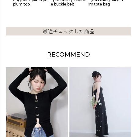
plum top
e buckle belt
im tote bag
shirt
最近チェックした商品
RECOMMEND