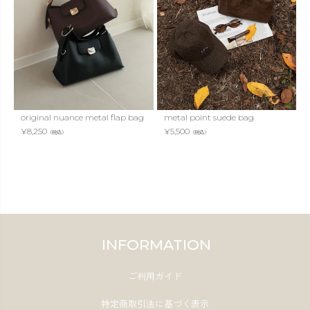
original nuance metal flap bag
metal point suede bag
¥
8,250
¥
5,500
（税込）
（税込）
INFORMATION
ご利用ガイド
特定商取引法に基づく表示