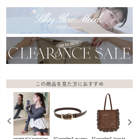
この商品を見た方におすすめ
docking
original V panel pe
【Casselini】nuanc
【Casselini】lace tr
flare