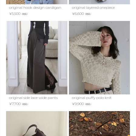
original hook design cardigan
original layered onepiece
¥
5,500
¥
6,600
（税込）
（税込）
original side lace wide pants
original puffy polo knit
¥
7,700
¥
9,900
（税込）
（税込）