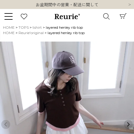
類似ブランド・他社ショップ様との誤認知に関するお願い
10,000円以上ご購入で送料無料
熊本県熊本地方を震源とする地震の影響について
お盆期間中の営業・配送に関して
HOME
TOPS
tshirt
layered henley rib top
類似ブランド・他社ショップ様との誤認知に関するお願い
HOME
Reurie'original
layered henley rib top
キーワード
10,000円以上ご購入で送料無料
販売タイプ
新着
再入荷
SALE
商品タイプ
ORIGINAL
HIT ITEM