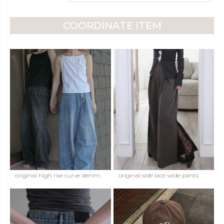
COORDINATE ITEM
original high rise curve denim
original side lace wide pants