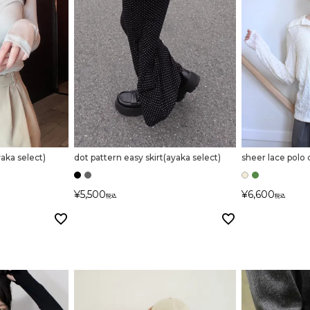
aka select)
dot pattern easy skirt(ayaka select)
sheer lace polo
¥
5,500
¥
6,600
税込
税込