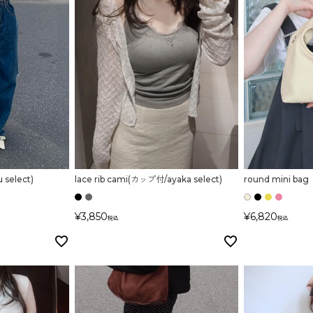
 select)
lace rib cami(カップ付/ayaka select)
round mini bag
¥
3,850
¥
6,820
税込
税込