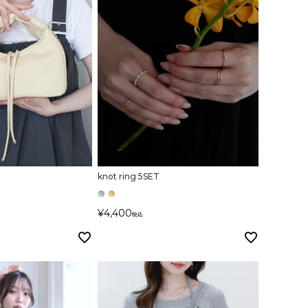
knot ring 5SET
¥
4,400
税込