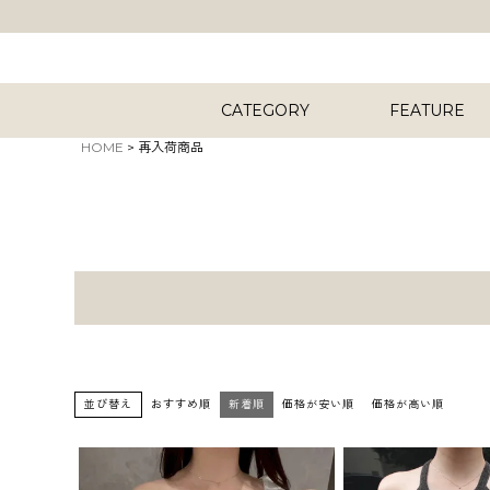
CATEGORY
FEATURE
HOME
再入荷商品
キーワード
8月5日再入荷
商品タイプ
7月8日再入荷
並び替え
おすすめ順
新着順
価格が安い順
価格が高い順
6月10日再入荷
ORIG