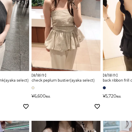
在庫なし商品
表示する
表示しな
〜
検索
【8/1新作】
【8/1新作】
nk(ayaka select)
check peplum bustier(ayaka select)
back ribbon frill
¥
6,600
¥
5,720
税込
税込