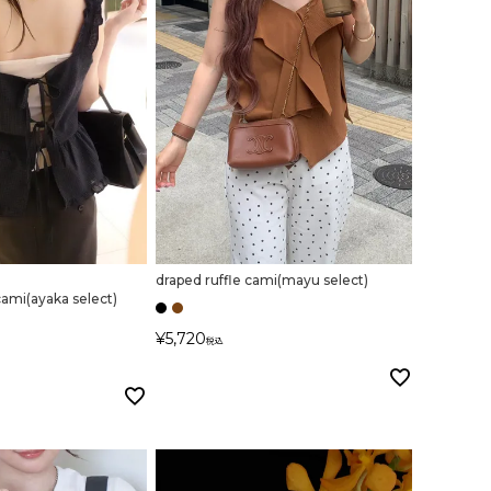
い
draped ruffle cami(mayu select)
 cami(ayaka select)
¥
5,720
税込