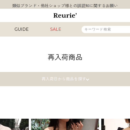
類似ブランド・他社ショップ様との誤認知に関するお願い
10,000円以上ご購入で送料無料
熊本県熊本地方を震源とする地震の影響について
お盆期間中の営業・配送に関して
GUIDE
SALE
類似ブランド・他社ショップ様との誤認知に関するお願い
10,000円以上ご購入で送料無料
販売タイプ
再入荷商品
新着
再入荷
SALE
再入荷日から商品を探す
7月22日再入荷
カラー
6月24日再入荷
INAL
HIT ITEM