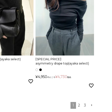
g(ayaka select)
【SPECIAL PRICE】
asymmetry drape top(ayaka select)
¥
4,950
¥
4,730
のところ
税込
1
2
3