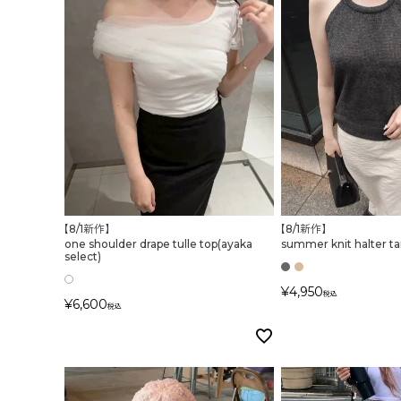
価格
【8/1新作】
【8/1新作】
one shoulder drape tulle top(ayaka
summer knit halter ta
select)
¥
4,950
税込
¥
6,600
税込