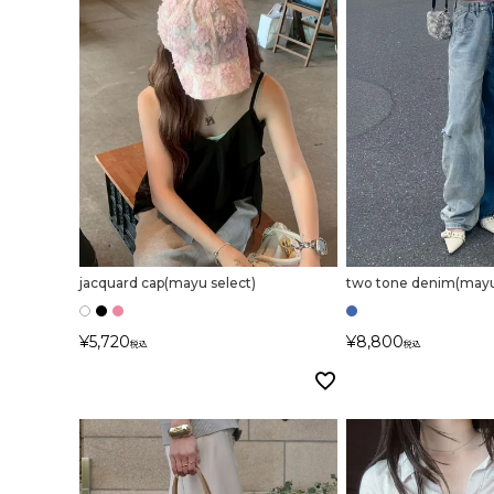
jacquard cap(mayu select)
two tone denim(mayu
¥
5,720
¥
8,800
税込
税込