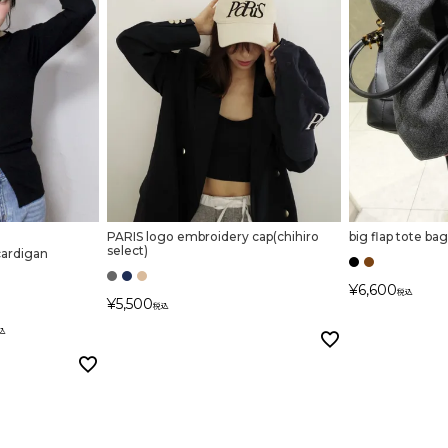
PARIS logo embroidery cap(chihiro
big flap tote ba
select)
cardigan
¥
6,600
税込
¥
5,500
税込
込