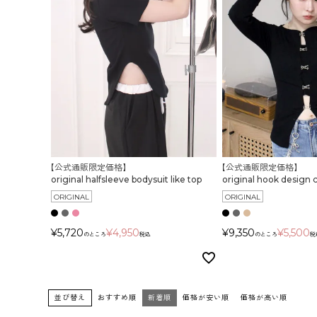
【公式通販限定価格】
【公式通販限定価格】
original halfsleeve bodysuit like top
original hook design 
ORIGINAL
ORIGINAL
¥
5,720
¥
4,950
¥
9,350
¥
5,500
のところ
税込
のところ
税
並び替え
おすすめ順
新着順
価格が安い順
価格が高い順