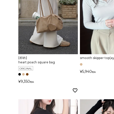
【即納】
smooth skipper top(ay
heart poach square bag
ORIGINAL
¥
5,940
税込
¥
9,350
税込