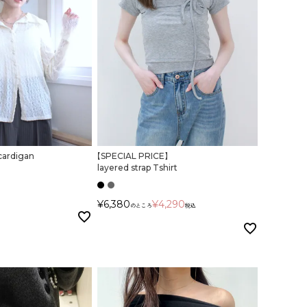
 cardigan
【SPECIAL PRICE】
layered strap Tshirt
¥
6,380
¥
4,290
のところ
税込