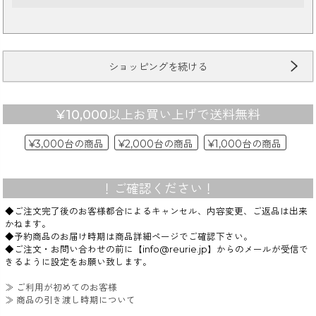
カラー
ショッピングを続ける
¥10,000以上お買い上げで送料無料
¥3,000台の商品
¥2,000台の商品
¥1,000台の商品
価格
〜
！ご確認ください！
◆ご注文完了後のお客様都合によるキャンセル、内容変更、ご返品は出来
かねます。
◆予約商品のお届け時期は商品詳細ページでご確認下さい。
在庫なし商品
◆ご注文・お問い合わせの前に【info@reurie.jp】からのメールが受信で
表示する
表示しない
きるように設定をお願い致します。
≫ ご利用が初めてのお客様
≫ 商品の引き渡し時期について