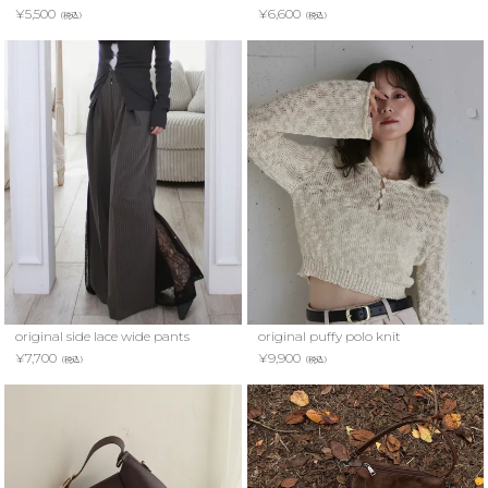
¥
5,500
¥
6,600
（税込）
（税込）
original side lace wide pants
original puffy polo knit
¥
7,700
¥
9,900
（税込）
（税込）