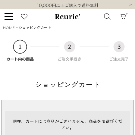
10,000円以上ご購入で送料無料
熊本県熊本地方を震源とする地震の影響について
類似ブランド・他社ショップ様との誤認知に関するお願い
10,000円以上ご購入で送料無料
HOME
ショッピングカート
キーワード
販売タイプ
ショッピングカート
新着
再入荷
SALE
商品タイプ
現在、カートには商品がございません。商品をお選びくだ
ORIGINAL
HIT ITEM
さい。