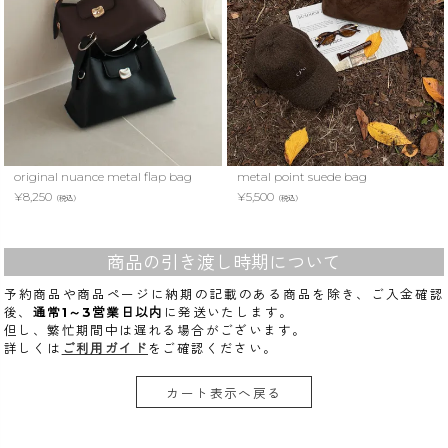
original nuance metal flap bag
metal point suede bag
¥
8,250
¥
5,500
（税込）
（税込）
商品の引き渡し時期について
予約商品や商品ページに納期の記載のある商品を除き、ご入金確認
後、
通常1～3営業日以内
に発送いたします。
但し、繁忙期間中は遅れる場合がございます。
詳しくは
ご利用ガイド
をご確認ください。
カート表示へ戻る