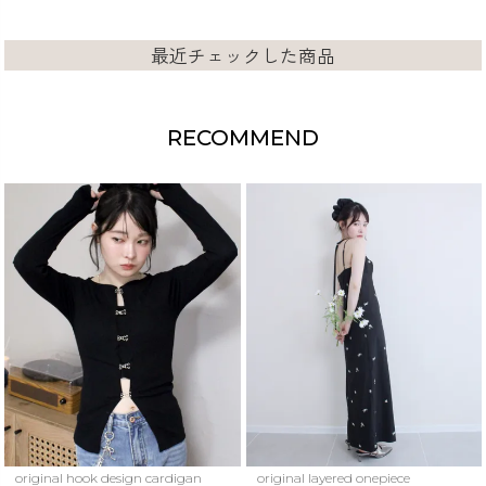
検索
最近チェックした商品
RECOMMEND
original hook design cardigan
original layered onepiece