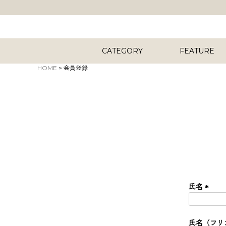
CATEGORY
FEATURE
HOME
会員登録
キーワード
商品タイプ
氏名
ORIG
(
必
須
氏名（フリ