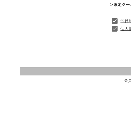
ン限定クー
会員
個人
会