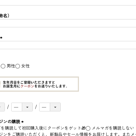
(
必
須
物名）
)
(
必
須
)
し
男性
女性
ジンの購読
(
ジンをご購読いただくと、新製品やセール情報をお届けします。またメ