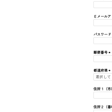
)
Ｅメールア
価格
パスワード
郵便番号
(
必
須
都道府県
)
(
必
須
住所１（市
)
住所２（番