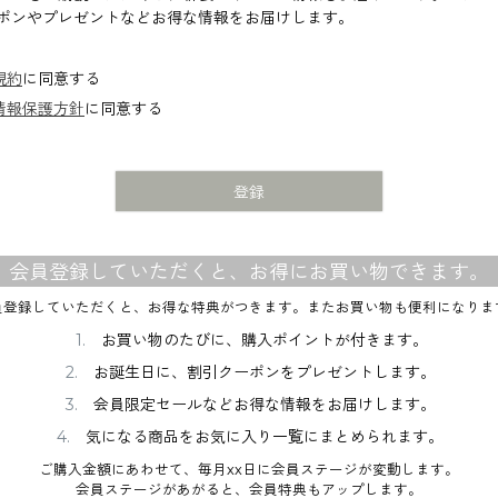
必
ポンやプレゼントなどお得な情報をお届けします。
須
)
規約
に同意する
情報保護方針
に同意する
登録
会員登録していただくと、お得にお買い物できます。
員登録していただくと、お得な特典がつきます。またお買い物も便利になりま
お買い物のたびに、購入ポイントが付きます。
お誕生日に、割引クーポンをプレゼントします。
会員限定セールなどお得な情報をお届けします。
気になる商品をお気に入り一覧にまとめられます。
ご購入金額にあわせて、毎月xx日に会員ステージが変動します。
会員ステージがあがると、会員特典もアップします。