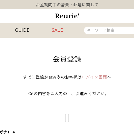
お盆期間中の営業・配送に関して
類似ブランド・他社ショップ様との誤認知に関するお願い
10,000円以上ご購入で送料無料
熊本県熊本地方を震源とする地震の影響について
GUIDE
SALE
お盆期間中の営業・配送に関して
類似ブランド・他社ショップ様との誤認知に関するお願い
10,000円以上ご購入で送料無料
販売タイプ
会員登録
新着
再入荷
すでに登録がお済みのお客様は
ログイン画面
へ
SALE
下記の内容をご入力の上、お進みください。
カラー
INAL
HIT ITEM
ガナ）