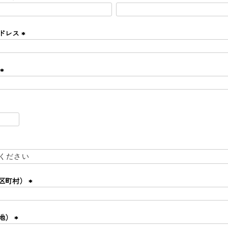
(
必
須
ドレス
在庫なし商品
)
(
表示する
表示しな
〜
必
須
)
(
必
須
検索
)
区町村）
(
必
須
地）
)