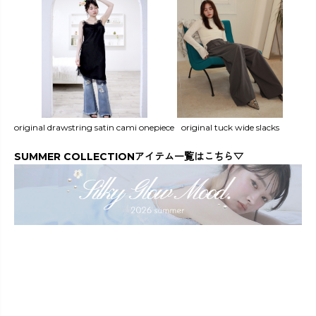
original drawstring satin cami onepiece
original tuck wide slacks
SUMMER COLLECTIONアイテム一覧はこちら▽