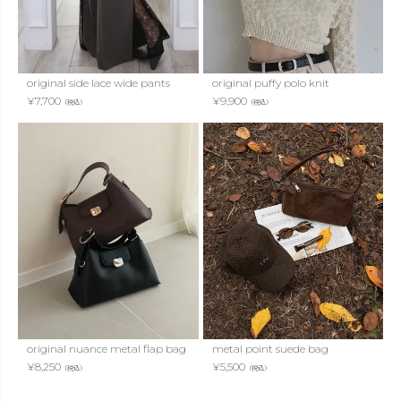
original side lace wide pants
original puffy polo knit
¥
7,700
¥
9,900
（税込）
（税込）
original nuance metal flap bag
metal point suede bag
¥
8,250
¥
5,500
（税込）
（税込）