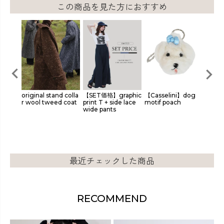
この商品を見た方におすすめ
plu
original stand colla
【SET価格】graphic
【Casselini】dog
multi 
r top
r wool tweed coat
print T + side lace
motif poach
e scar
urve d
wide pants
最近チェックした商品
RECOMMEND