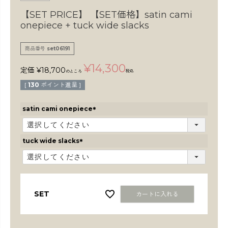
検索
【SET PRICE】
【SET価格】satin cami
onepiece + tuck wide slacks
商品番号
set06191
¥
14,300
定価
¥
18,700
税込
のところ
[
130
ポイント進呈 ]
satin cami onepiece
(
必
須
tuck wide slacks
)
(
必
須
)
SET
カートに入れる