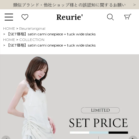
類似ブランド・他社ショップ様との誤認知に関するお願い
10,000円以上ご購入で送料無料
熊本県熊本地方を震源とする地震の影響について
お盆期間中の営業・配送に関して
HOME
Reurie'original
類似ブランド・他社ショップ様との誤認知に関するお願い
【SET価格】satin cami onepiece + tuck wide slacks
キーワード
HOME
COLLECTION
10,000円以上ご購入で送料無料
【SET価格】satin cami onepiece + tuck wide slacks
販売タイプ
新着
再入荷
SALE
商品タイプ
ORIGINAL
HIT ITEM