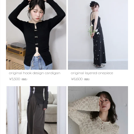
original hook design cardigan
original layered onepiece
¥
5,500
¥
6,600
（税込）
（税込）