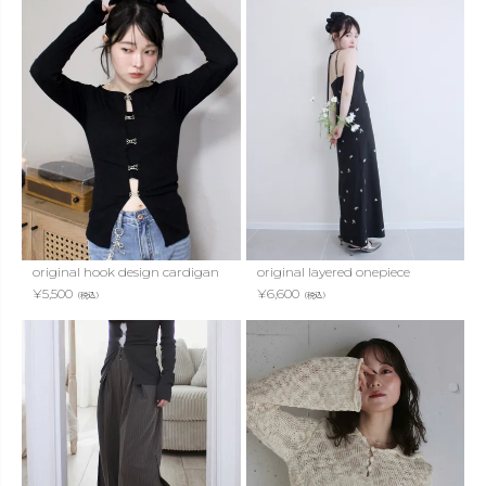
original hook design cardigan
original layered onepiece
¥
5,500
¥
6,600
（税込）
（税込）