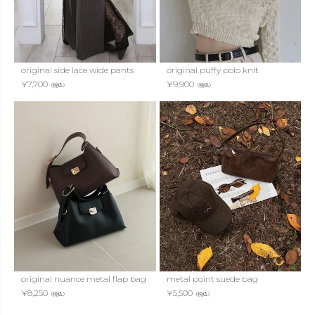
original side lace wide pants
original puffy polo knit
¥
7,700
¥
9,900
（税込）
（税込）
original nuance metal flap bag
metal point suede bag
¥
8,250
¥
5,500
（税込）
（税込）