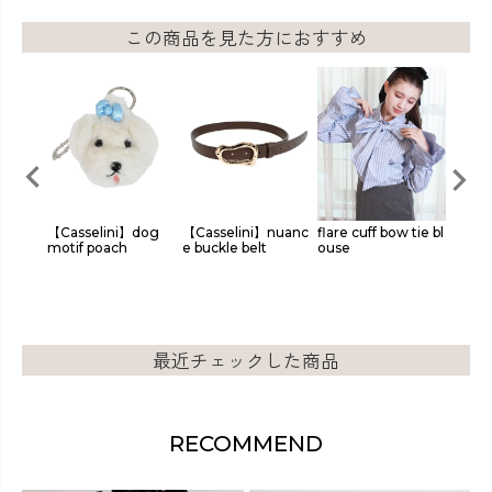
この商品を見た方におすすめ
 colla
【Casselini】dog
【Casselini】nuanc
flare cuff bow tie bl
origi
 coat
motif poach
e buckle belt
ouse
loon t
最近チェックした商品
RECOMMEND