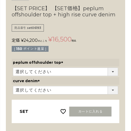
検索
【SET PRICE】
【SET価格】peplum
offshoulder top + high rise curve denim
商品番号
set06193
¥
16,500
定価
¥
24,200
税込
のところ
[
150
ポイント進呈 ]
peplum offshoulder top
(
必
須
curve denim
)
(
必
須
)
SET
カートに入れる