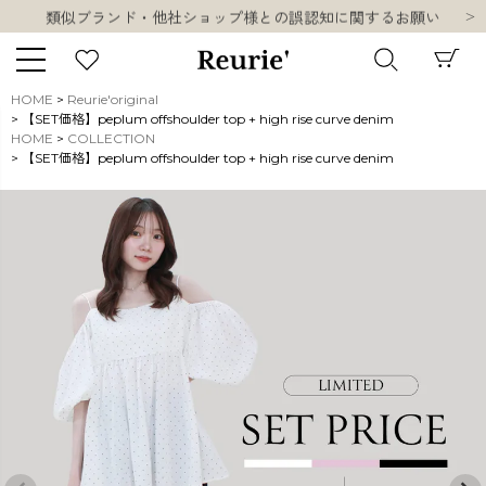
類似ブランド・他社ショップ様との誤認知に関するお願い
10,000円以上ご購入で送料無料
熊本県熊本地方を震源とする地震の影響について
お盆期間中の営業・配送に関して
HOME
Reurie'original
類似ブランド・他社ショップ様との誤認知に関するお願い
【SET価格】peplum offshoulder top + high rise curve denim
キーワード
HOME
COLLECTION
10,000円以上ご購入で送料無料
【SET価格】peplum offshoulder top + high rise curve denim
販売タイプ
新着
再入荷
SALE
商品タイプ
ORIGINAL
HIT ITEM