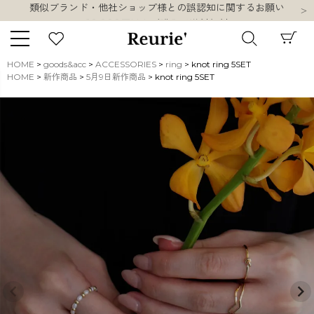
10,000円以上ご購入で送料無料
熊本県熊本地方を震源とする地震の影響について
類似ブランド・他社ショップ様との誤認知に関するお願い
10,000円以上ご購入で送料無料
HOME
goods&acc
ACCESSORIES
ring
knot ring 5SET
HOME
新作商品
5月9日新作商品
knot ring 5SET
キーワード
販売タイプ
新着
再入荷
SALE
商品タイプ
ORIGINAL
HIT ITEM