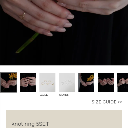
カラー
価格
〜
GOLD
SILVER
在庫なし商品
SIZE GUIDE >>
表示する
表示しない
knot ring 5SET