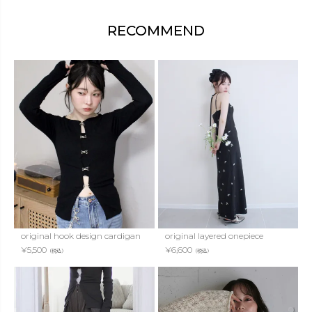
RECOMMEND
original hook design cardigan
original layered onepiece
¥
5,500
¥
6,600
（税込）
（税込）