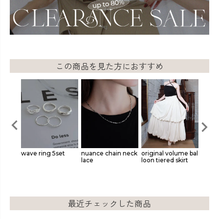
この商品を見た方におすすめ
SET
wave ring 5set
nuance chain neck
original volume bal
layer
lace
loon tiered skirt
cklac
最近チェックした商品