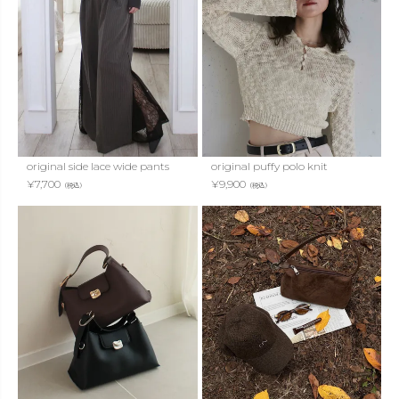
original side lace wide pants
original puffy polo knit
¥
7,700
¥
9,900
（税込）
（税込）