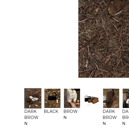
DARK
BLACK
BROW
DARK
DA
BROW
N
BROW
B
N
N
N