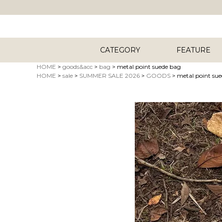
CATEGORY
FEATURE
HOME
goods&acc
bag
metal point suede bag
HOME
sale
SUMMER SALE 2026
GOODS
metal point su
キーワード
商品タイプ
ORIG