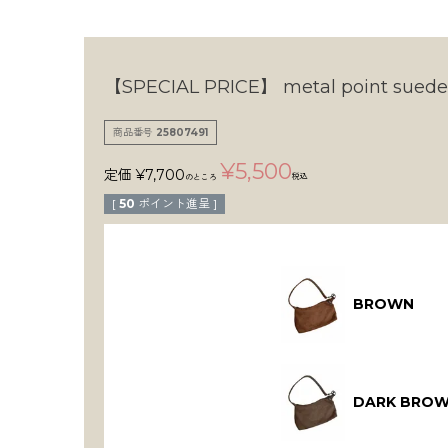
【SPECIAL PRICE】
metal point sued
商品番号
25807491
¥
5,500
定価
¥
7,700
税込
のところ
[
50
ポイント進呈 ]
BROWN
DARK BRO