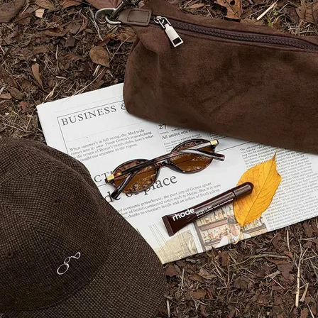
在庫なし商品
表示する
表示しな
〜
検索