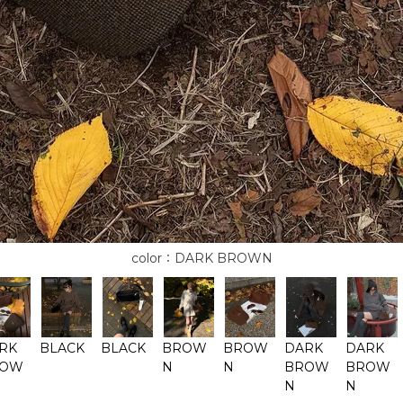
DARK BROWN
RK
BLACK
BLACK
BROW
BROW
DARK
DARK
ROW
N
N
BROW
BROW
N
N