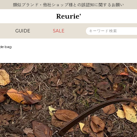
類似ブランド・他社ショップ様との誤認知に関するお願い
10,000円以上ご購入で送料無料
熊本県熊本地方を震源とする地震の影響について
お盆期間中の営業・配送に関して
GUIDE
SALE
類似ブランド・他社ショップ様との誤認知に関するお願い
10,000円以上ご購入で送料無料
ede bag
販売タイプ
新着
再入荷
SALE
カラー
INAL
HIT ITEM