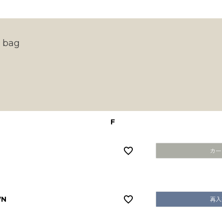
e bag
F
カー
WN
再入