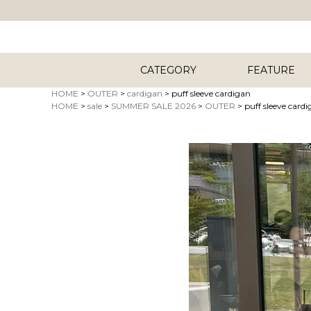
CATEGORY
FEATURE
HOME
OUTER
cardigan
puff sleeve cardigan
HOME
sale
SUMMER SALE 2026
OUTER
puff sleeve card
キーワード
商品タイプ
ORIG