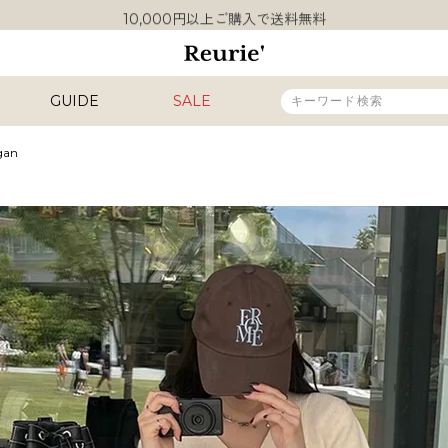
10,000円以上ご購入で送料無料
熊本県熊本地方を震源とする地震の影響について
類似ブランド・他社ショップ様との誤認知に関するお願い
10,000円以上ご購入で送料無料
GUIDE
SALE
igan
販売タイプ
新着
再入荷
SALE
カラー
INAL
HIT ITEM