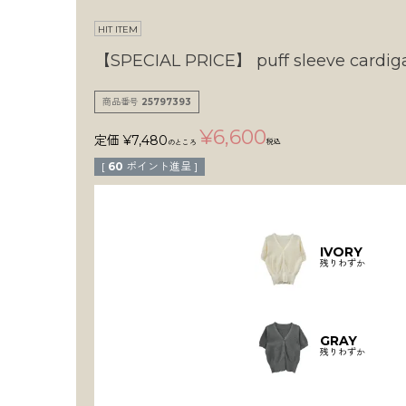
HIT ITEM
【SPECIAL PRICE】
puff sleeve cardig
商品番号
25797393
¥
6,600
定価
¥
7,480
税込
のところ
[
60
ポイント進呈 ]
IVORY
残りわずか
GRAY
残りわずか