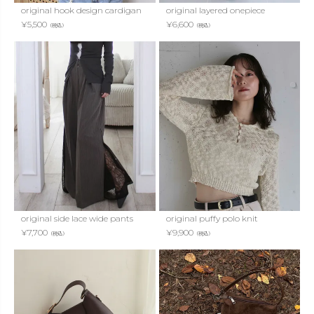
original hook design cardigan
original layered onepiece
¥
5,500
¥
6,600
（税込）
（税込）
original side lace wide pants
original puffy polo knit
¥
7,700
¥
9,900
（税込）
（税込）