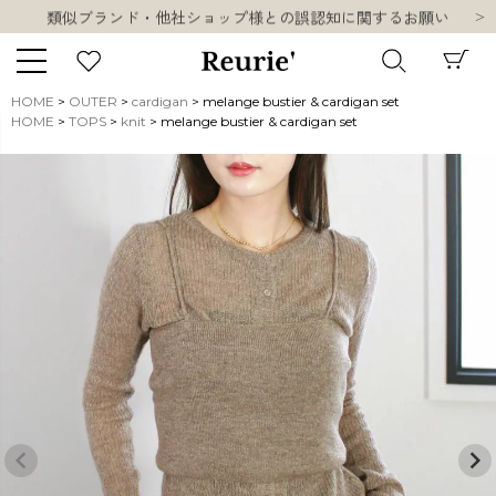
類似ブランド・他社ショップ様との誤認知に関するお願い
10,000円以上ご購入で送料無料
熊本県熊本地方を震源とする地震の影響について
類似ブランド・他社ショップ様との誤認知に関するお願い
HOME
OUTER
cardigan
melange bustier & cardigan set
10,000円以上ご購入で送料無料
HOME
TOPS
knit
melange bustier & cardigan set
キーワード
販売タイプ
新着
再入荷
SALE
商品タイプ
ORIGINAL
HIT ITEM