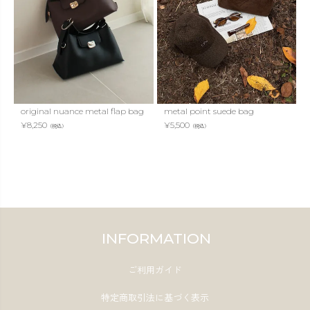
original nuance metal flap bag
metal point suede bag
¥
8,250
¥
5,500
（税込）
（税込）
INFORMATION
ご利用ガイド
特定商取引法に基づく表示