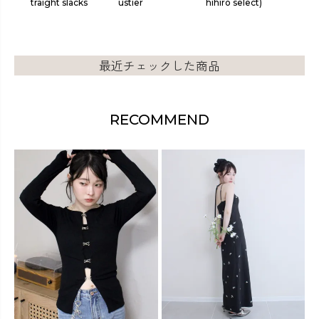
cks
ustier
hihiro select)
h top
r to
最近チェックした商品
RECOMMEND