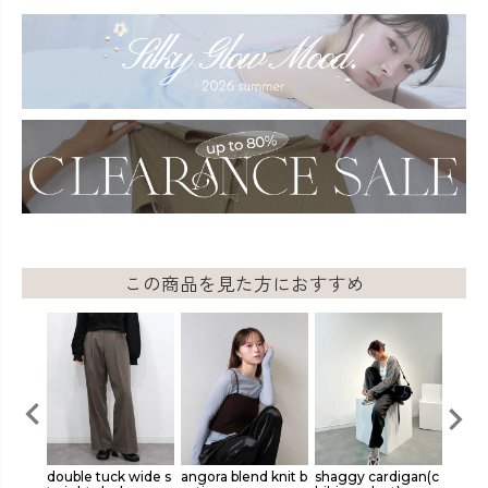
この商品を見た方におすすめ
k wide s
angora blend knit b
shaggy cardigan(c
layered sheer mes
bac