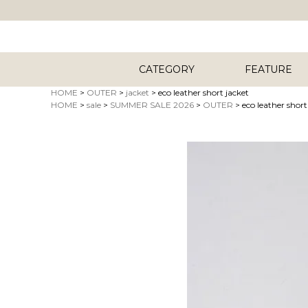
CATEGORY
FEATURE
HOME
OUTER
jacket
eco leather short jacket
HOME
sale
SUMMER SALE 2026
OUTER
eco leather short
キーワード
商品タイプ
ORIG