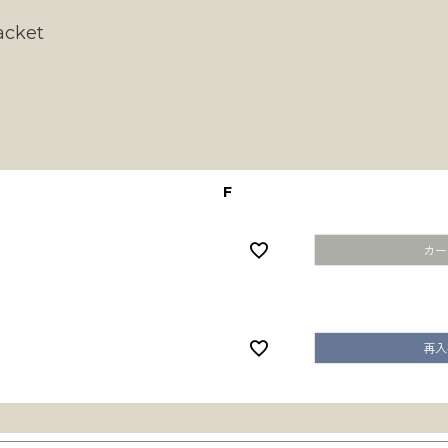
acket
F
カー
再入