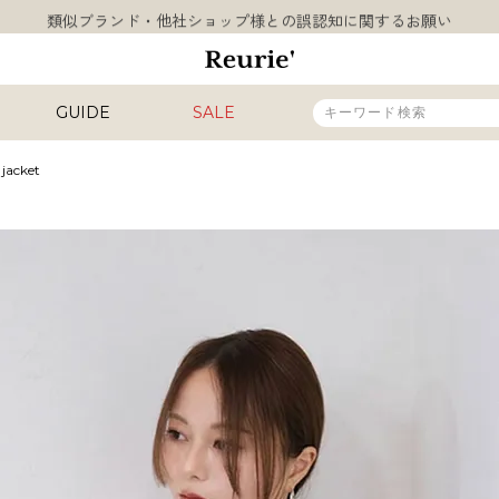
類似ブランド・他社ショップ様との誤認知に関するお願い
10,000円以上ご購入で送料無料
熊本県熊本地方を震源とする地震の影響について
お盆期間中の営業・配送に関して
GUIDE
SALE
類似ブランド・他社ショップ様との誤認知に関するお願い
10,000円以上ご購入で送料無料
 jacket
販売タイプ
新着
再入荷
SALE
カラー
INAL
HIT ITEM