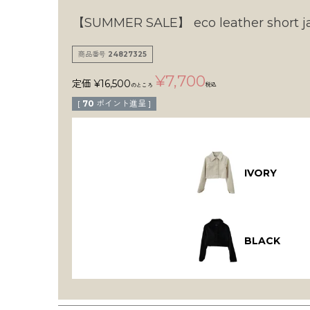
【SUMMER SALE】
eco leather short j
商品番号
24827325
¥
7,700
定価
¥
16,500
税込
のところ
[
70
ポイント進呈 ]
IVORY
BLACK