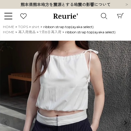
熊本県熊本地方を震源とする地震の影響について
お盆期間中の営業・配送に関して
類似ブランド・他社ショップ様との誤認知に関するお願い
10,000円以上ご購入で送料無料
熊本県熊本地方を震源とする地震の影響について
HOME
TOPS
shirt
ribbon strap top(ayaka select)
HOME
再入荷商品
7月8日再入荷
ribbon strap top(ayaka select)
お盆期間中の営業・配送に関して
キーワード
類似ブランド・他社ショップ様との誤認知に関するお願い
10,000円以上ご購入で送料無料
販売タイプ
新着
再入荷
SALE
商品タイプ
ORIGINAL
HIT ITEM