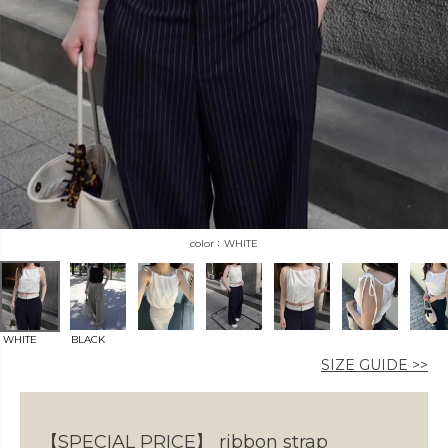
カラー
価格
WHITE
〜
在庫なし商品
WHITE
BLACK
SIZE GUIDE >>
表示する
表示しない
【SPECIAL PRICE】
ribbon strap