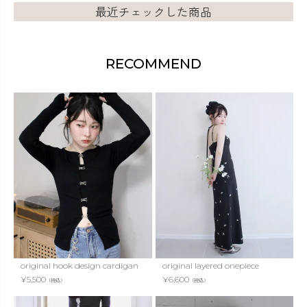
最近チェックした商品
RECOMMEND
original hook design cardigan
original layered onepiece
¥
5,500
¥
6,600
（税込）
（税込）