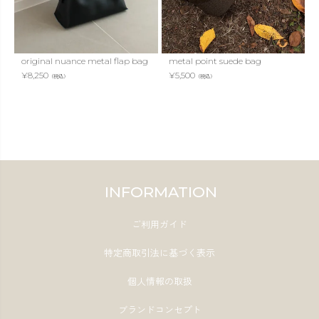
original nuance metal flap bag
metal point suede bag
¥
8,250
¥
5,500
（税込）
（税込）
INFORMATION
ご利用ガイド
特定商取引法に基づく表示
個人情報の取扱
ブランドコンセプト