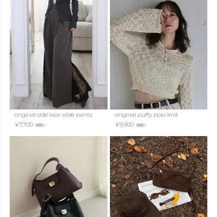
original side lace wide pants
original puffy polo knit
¥
7,700
¥
9,900
（税込）
（税込）