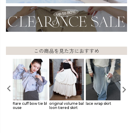
この商品を見た方におすすめ
 noslee
flare cuff bow tie bl
original volume bal
lace wrap skirt
origin
a sele
ouse
loon tiered skirt
r pane