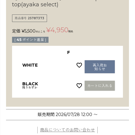
検索
top(ayaka select)
商品番号
25787373
¥
4,950
定価
¥
5,500
税込
のところ
[
45
ポイント進呈 ]
F
WHITE
再入荷お
知らせ
BLACK
カートに入れる
残りわずか
販売期間
2026/07/28 12:00
〜
商品についてのお問い合わせ