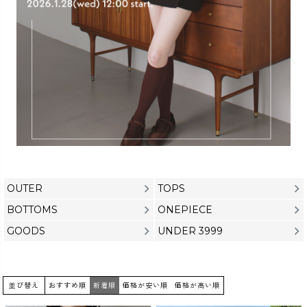
カラー
価格
〜
OUTER
TOPS
BOTTOMS
ONEPIECE
GOODS
UNDER 3999
在庫なし商品
表示する
表示しない
並び替え
おすすめ順
新着順
価格が安い順
価格が高い順