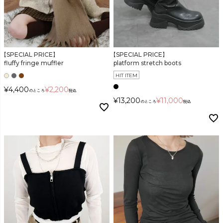
【SPECIAL PRICE】
【SPECIAL PRICE】
fluffy fringe muffler
platform stretch boots
HIT ITEM
¥
4,400
¥
2,200
のところ
税込
¥
13,200
¥
11,000
のところ
税込