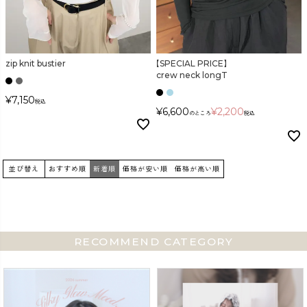
zip knit bustier
【SPECIAL PRICE】
crew neck longT
¥
7,150
税込
¥
6,600
¥
2,200
のところ
税込
並び替え
おすすめ順
新着順
価格が安い順
価格が高い順
RECOMMEND CATEGORY