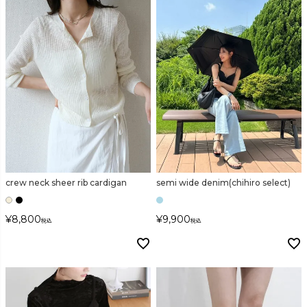
検索
crew neck sheer rib cardigan
semi wide denim(chihiro select)
¥
8,800
¥
9,900
税込
税込