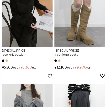
【SPECIAL PRICE】
【SPECIAL PRICE】
lace knit bustier
v cut long boots
¥
5,500
¥
3,300
¥
12,100
¥
9,900
のところ
税込
のところ
税込