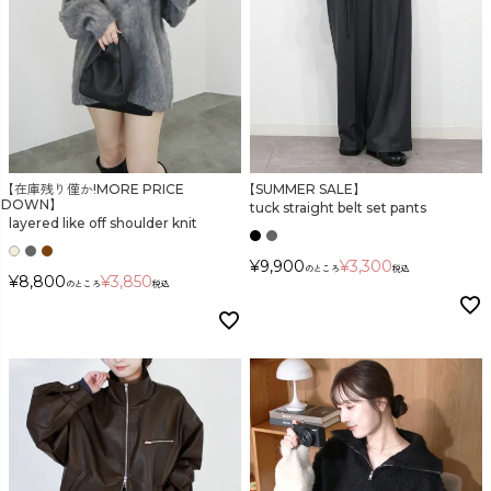
【在庫残り僅か!MORE PRICE
【SUMMER SALE】
DOWN】
tuck straight belt set pants
layered like off shoulder knit
¥
9,900
¥
3,300
のところ
税込
¥
8,800
¥
3,850
のところ
税込