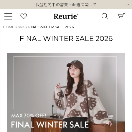
類似ブランド・他社ショップ様との誤認知に関するお願い
10,000円以上ご購入で送料無料
熊本県熊本地方を震源とする地震の影響について
お盆期間中の営業・配送に関して
HOME
sale
FINAL WINTER SALE 2026
類似ブランド・他社ショップ様との誤認知に関するお願い
キーワード
FINAL WINTER SALE 2026
10,000円以上ご購入で送料無料
販売タイプ
新着
再入荷
SALE
商品タイプ
ORIGINAL
HIT ITEM