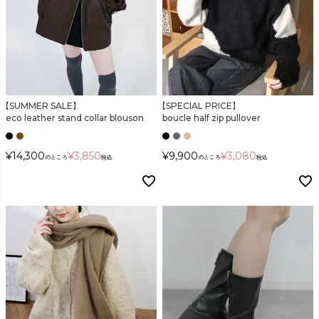
【SUMMER SALE】
【SPECIAL PRICE】
eco leather stand collar blouson
boucle half zip pullover
¥
14,300
¥
3,850
¥
9,900
¥
3,080
のところ
税込
のところ
税込