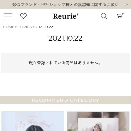
類似ブランド・他社ショップ様との誤認知に関するお願い
10,000円以上ご購入で送料無料
熊本県熊本地方を震源とする地震の影響について
類似ブランド・他社ショップ様との誤認知に関するお願い
HOME
TOPICS
2021.10.22
10,000円以上ご購入で送料無料
キーワード
2021.10.22
現在登録されている商品はありません。
販売タイプ
新着
再入荷
SALE
RECOMMEND CATEGORY
商品タイプ
ORIGINAL
HIT ITEM