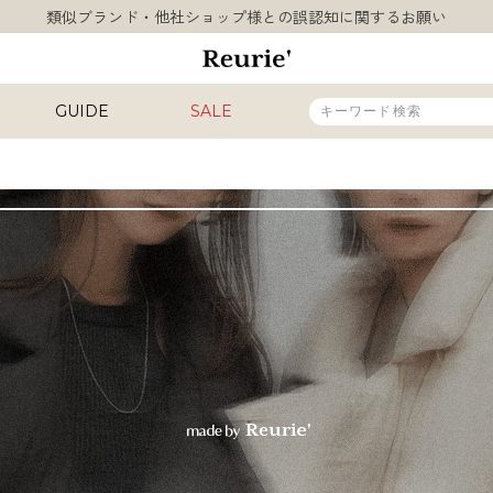
10,000円以上ご購入で送料無料
熊本県熊本地方を震源とする地震の影響について
類似ブランド・他社ショップ様との誤認知に関するお願い
10,000円以上ご購入で送料無料
GUIDE
SALE
販売タイプ
新着
再入荷
SALE
カラー
INAL
HIT ITEM