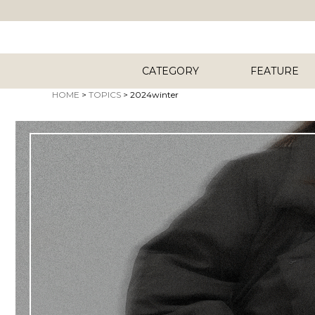
CATEGORY
FEATURE
HOME
TOPICS
2024winter
キーワード
2024winter
商品タイプ
ORIG