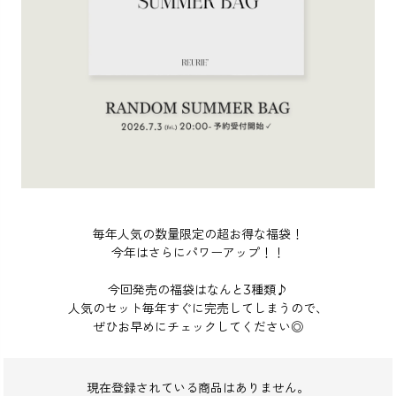
カラー
価格
〜
毎年人気の数量限定の超お得な福袋！
今年はさらにパワーアップ！！
今回発売の福袋はなんと3種類♪
在庫なし商品
人気のセット毎年すぐに完売してしまうので、
ぜひお早めにチェックしてください◎
表示する
表示しない
現在登録されている商品はありません。