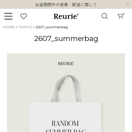
お盆期間中の営業・配送に関して
類似ブランド・他社ショップ様との誤認知に関するお願い
10,000円以上ご購入で送料無料
熊本県熊本地方を震源とする地震の影響について
HOME
TOPICS
2607_summerbag
お盆期間中の営業・配送に関して
キーワード
2607_summerbag
類似ブランド・他社ショップ様との誤認知に関するお願い
10,000円以上ご購入で送料無料
販売タイプ
新着
再入荷
SALE
商品タイプ
ORIGINAL
HIT ITEM