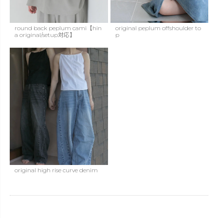
round back peplum cami【hin
original peplum offshoulder to
a original/setup対応】
p
original high rise curve denim