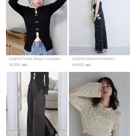
original hook design cardigan
original layered onepiece
¥
5,500
¥
6,600
（税込）
（税込）