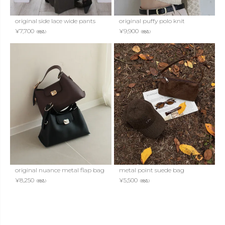
original side lace wide pants
original puffy polo knit
¥
7,700
¥
9,900
（税込）
（税込）
original nuance metal flap bag
metal point suede bag
¥
8,250
¥
5,500
（税込）
（税込）