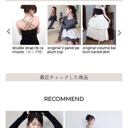
amisol
double strap rib ca
original V panel pe
original volume bal
【Cas
misole（カップ付）
plum top
loon tiered skirt
motif
最近チェックした商品
RECOMMEND