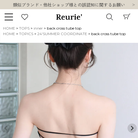
類似ブランド・他社ショップ様との誤認知に関するお願い
10,000円以上ご購入で送料無料
熊本県熊本地方を震源とする地震の影響について
お盆期間中の営業・配送に関して
HOME
TOPS
inner
back cross tube top
類似ブランド・他社ショップ様との誤認知に関するお願い
HOME
TOPICS
24'SUMMER COORDINATE
back cross tube top
キーワード
10,000円以上ご購入で送料無料
販売タイプ
新着
再入荷
SALE
商品タイプ
ORIGINAL
HIT ITEM