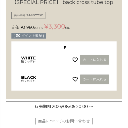
検索
【SPECIAL PRICE】
back cross tube top
商品番号
24907732
¥
3,300
定価
¥
3,960
税込
のところ
[
30
ポイント進呈 ]
F
WHITE
カートに入れる
残りわずか
BLACK
カートに入れる
残りわずか
販売期間
2026/08/05 20:00
〜
商品についてのお問い合わせ