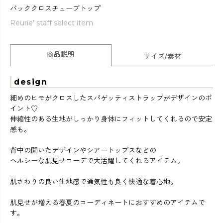
バッククロスチューブトップ
Reurie' staff select item
商品説明
サイズ/素材
design
細めのヒモがクロスしたスパゲッティストラップがデザインのポ
イント♡
伸縮性のある生地がしっかり身体にフィットしてくれるので安定
感も。
背中の開いたデザインやシアートップスなどの
ヘルシーな肌見せコーデで大活躍してくれるアイテム。
肌さわりの良い生地感で通気性も良く快適な着心地。
肌見せが増える春夏のコーディネートにおすすめのアイテムで
す。