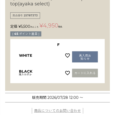
検索
top(ayaka select)
商品番号
25787373
¥
4,950
定価
¥
5,500
税込
のところ
[
45
ポイント進呈 ]
F
WHITE
再入荷お
知らせ
BLACK
カートに入れる
残りわずか
販売期間
2026/07/28 12:00
〜
商品についてのお問い合わせ