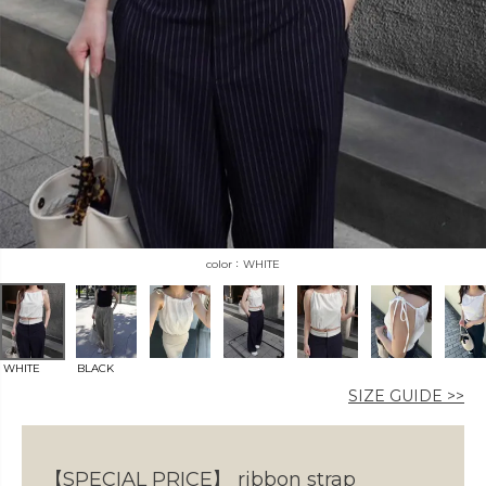
カラー
価格
WHITE
〜
在庫なし商品
WHITE
BLACK
SIZE GUIDE >>
表示する
表示しない
【SPECIAL PRICE】
ribbon strap