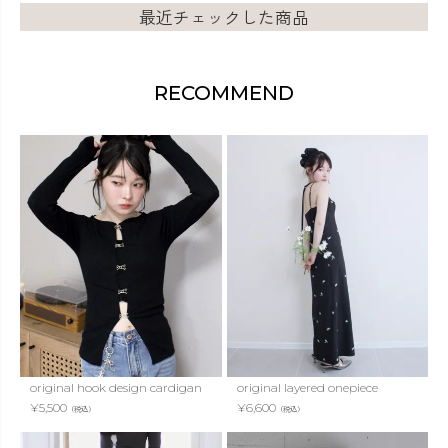
最近チェックした商品
RECOMMEND
original hook design cardigan
original layered onepiece
¥
5,500
¥
6,600
（税込）
（税込）