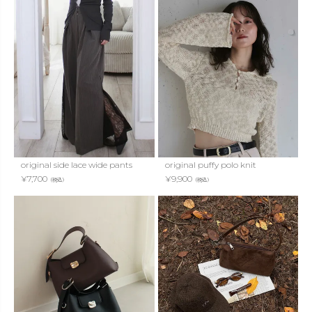
original side lace wide pants
original puffy polo knit
¥
7,700
¥
9,900
（税込）
（税込）