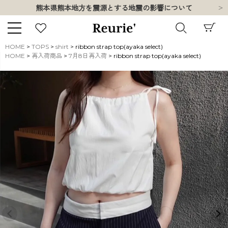
熊本県熊本地方を震源とする地震の影響について
お盆期間中の営業・配送に関して
類似ブランド・他社ショップ様との誤認知に関するお願い
10,000円以上ご購入で送料無料
HOME
TOPS
shirt
ribbon strap top(ayaka select)
熊本県熊本地方を震源とする地震の影響について
HOME
再入荷商品
7月8日再入荷
ribbon strap top(ayaka select)
キーワード
お盆期間中の営業・配送に関して
類似ブランド・他社ショップ様との誤認知に関するお願い
10,000円以上ご購入で送料無料
販売タイプ
新着
再入荷
SALE
商品タイプ
ORIGINAL
HIT ITEM