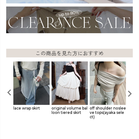
この商品を見た方におすすめ
 tank
lace wrap skirt
original volume bal
off shoulder noslee
lace 
t)
loon tiered skirt
ve tops(ayaka sele
付/aya
ct)