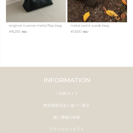
original nuance metal flap bag
metal point suede bag
¥
8,250
¥
5,500
（税込）
（税込）
INFORMATION
ご利用ガイド
特定商取引法に基づく表示
個人情報の取扱
ブランドコンセプト