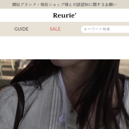
類似ブランド・他社ショップ様との誤認知に関するお願い
10,000円以上ご購入で送料無料
熊本県熊本地方を震源とする地震の影響について
お盆期間中の営業・配送に関して
GUIDE
SALE
類似ブランド・他社ショップ様との誤認知に関するお願い
10,000円以上ご購入で送料無料
)
販売タイプ
新着
再入荷
SALE
カラー
INAL
HIT ITEM