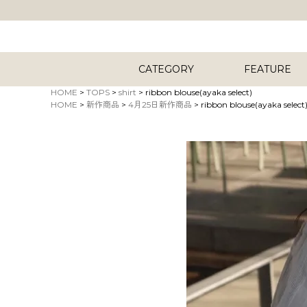
CATEGORY
FEATURE
HOME
TOPS
shirt
ribbon blouse(ayaka select)
HOME
新作商品
4月25日新作商品
ribbon blouse(ayaka select
キーワード
商品タイプ
ORIG