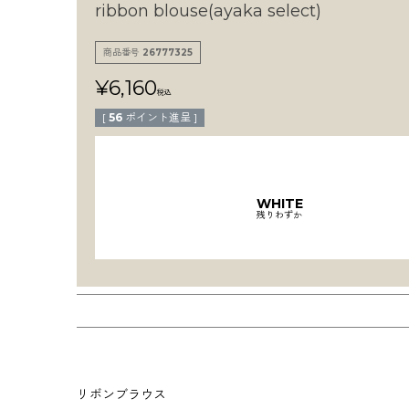
ribbon blouse(ayaka select)
商品番号
26777325
¥
6,160
税込
[
56
ポイント進呈 ]
WHITE
残りわずか
リボンブラウス