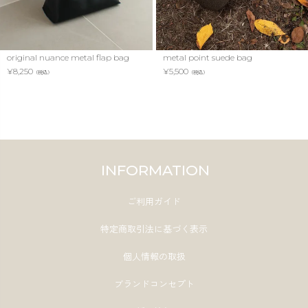
original nuance metal flap bag
metal point suede bag
¥
8,250
¥
5,500
（税込）
（税込）
INFORMATION
ご利用ガイド
特定商取引法に基づく表示
個人情報の取扱
ブランドコンセプト