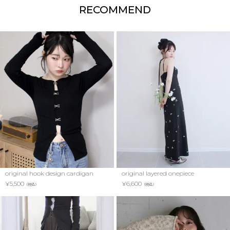
RECOMMEND
original hook design cardigan
original layered onepiece
¥
5,500
¥
6,600
（税込）
（税込）