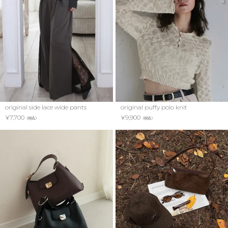
original side lace wide pants
original puffy polo knit
¥
7,700
¥
9,900
（税込）
（税込）