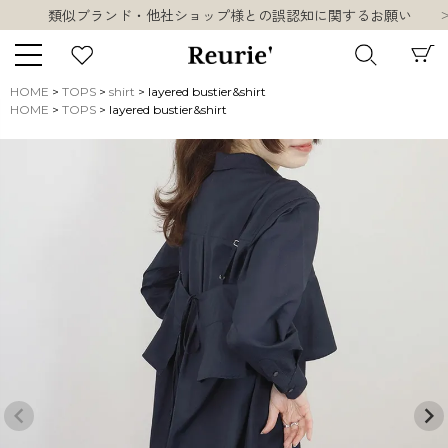
類似ブランド・他社ショップ様との誤認知に関するお願い
10,000円以上ご購入で送料無料
熊本県熊本地方を震源とする地震の影響について
お盆期間中の営業・配送に関して
HOME
TOPS
shirt
layered bustier&shirt
類似ブランド・他社ショップ様との誤認知に関するお願い
HOME
TOPS
layered bustier&shirt
キーワード
10,000円以上ご購入で送料無料
販売タイプ
新着
再入荷
SALE
商品タイプ
ORIGINAL
HIT ITEM