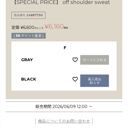
検索
【SPECIAL PRICE】
off shoulder sweat
商品番号
24887790
¥
6,160
定価
¥
6,600
税込
のところ
[
56
ポイント進呈 ]
F
GRAY
カートに入れる
BLACK
再入荷お
知らせ
販売期間
2026/06/09 12:00
〜
商品についてのお問い合わせ