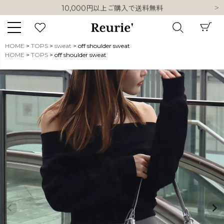
10,000円以上ご購入で送料無料
熊本県熊本地方を震源とする地震の影響について
類似ブランド・他社ショップ様との誤認知に関するお願い
10,000円以上ご購入で送料無料
HOME
TOPS
sweat
off shoulder sweat
HOME
TOPS
off shoulder sweat
キーワード
販売タイプ
新着
再入荷
SALE
商品タイプ
ORIGINAL
HIT ITEM