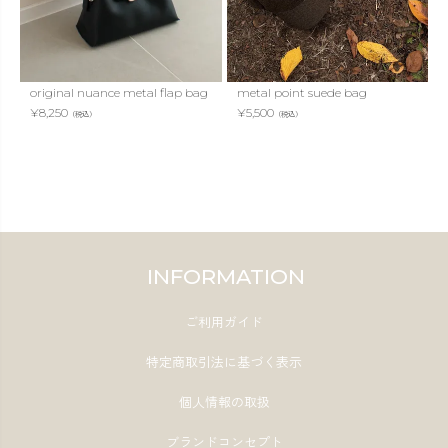
original nuance metal flap bag
metal point suede bag
¥
8,250
¥
5,500
（税込）
（税込）
INFORMATION
ご利用ガイド
特定商取引法に基づく表示
個人情報の取扱
ブランドコンセプト