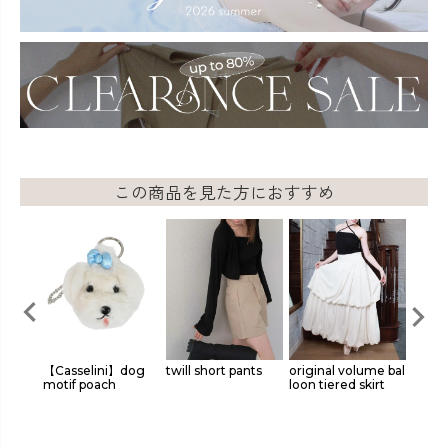
この商品を見た方におすすめ
nuanc
【Casselini】dog
twill short pants
original volume bal
flare 
motif poach
loon tiered skirt
ouse