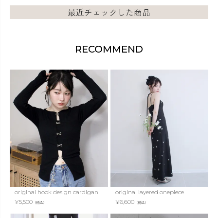
最近チェックした商品
RECOMMEND
original hook design cardigan
original layered onepiece
¥
5,500
¥
6,600
（税込）
（税込）