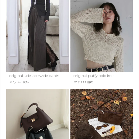
original side lace wide pants
original puffy polo knit
¥
7,700
¥
9,900
（税込）
（税込）