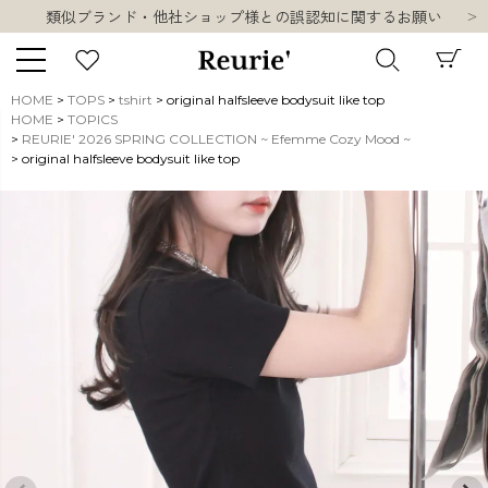
類似ブランド・他社ショップ様との誤認知に関するお願い
10,000円以上ご購入で送料無料
熊本県熊本地方を震源とする地震の影響について
お盆期間中の営業・配送に関して
HOME
TOPS
tshirt
original halfsleeve bodysuit like top
類似ブランド・他社ショップ様との誤認知に関するお願い
HOME
TOPICS
キーワード
REURIE' 2026 SPRING COLLECTION ~ Efemme Cozy Mood ~
10,000円以上ご購入で送料無料
original halfsleeve bodysuit like top
販売タイプ
新着
再入荷
SALE
商品タイプ
ORIGINAL
HIT ITEM