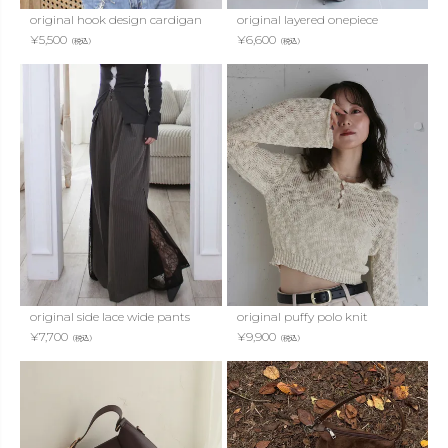
original hook design cardigan
original layered onepiece
¥
5,500
¥
6,600
（税込）
（税込）
original side lace wide pants
original puffy polo knit
¥
7,700
¥
9,900
（税込）
（税込）