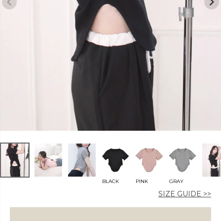
カラー
価格
〜
在庫なし商品
BLACK
PINK
GRAY
表示する
表示しない
SIZE GUIDE >>