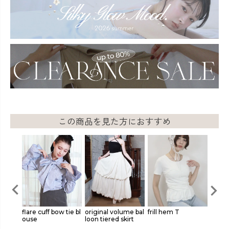
この商品を見た方におすすめ
 top
flare cuff bow tie bl
original volume bal
frill hem T
【Cas
ouse
loon tiered skirt
motif