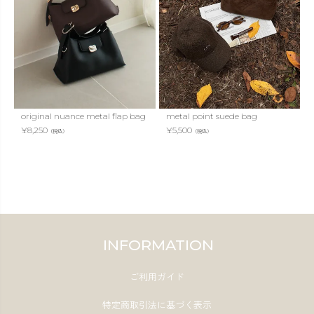
original nuance metal flap bag
metal point suede bag
¥
8,250
¥
5,500
（税込）
（税込）
INFORMATION
ご利用ガイド
特定商取引法に基づく表示