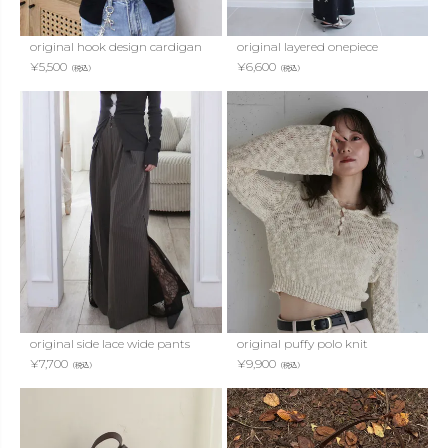
original hook design cardigan
original layered onepiece
¥
5,500
¥
6,600
（税込）
（税込）
original side lace wide pants
original puffy polo knit
¥
7,700
¥
9,900
（税込）
（税込）