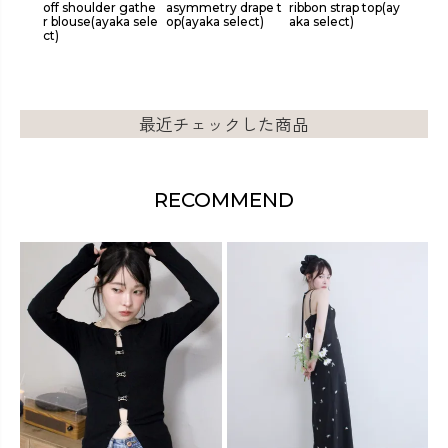
oulder gathe
asymmetry drape t
ribbon strap top(ay
gather summer ca
se(ayaka sele
op(ayaka select)
aka select)
mi(ayaka select)
最近チェックした商品
RECOMMEND