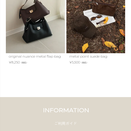
original nuance metal flap bag
metal point suede bag
¥
8,250
¥
5,500
（税込）
（税込）
INFORMATION
ご利用ガイド