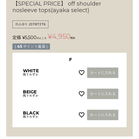
検索
【SPECIAL PRICE】
off shoulder
nosleeve tops(ayaka select)
商品番号
25787376
¥
4,950
定価
¥
5,500
税込
のところ
[
45
ポイント進呈 ]
F
WHITE
カートに入れる
残りわずか
BEIGE
カートに入れる
残りわずか
BLACK
カートに入れる
残りわずか