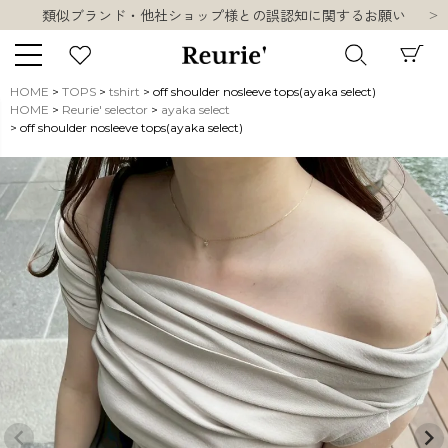
類似ブランド・他社ショップ様との誤認知に関するお願い
10,000円以上ご購入で送料無料
熊本県熊本地方を震源とする地震の影響について
お盆期間中の営業・配送に関して
HOME
TOPS
tshirt
off shoulder nosleeve tops(ayaka select)
類似ブランド・他社ショップ様との誤認知に関するお願い
HOME
Reurie' selector
ayaka select
キーワード
off shoulder nosleeve tops(ayaka select)
10,000円以上ご購入で送料無料
販売タイプ
新着
再入荷
SALE
商品タイプ
ORIGINAL
HIT ITEM