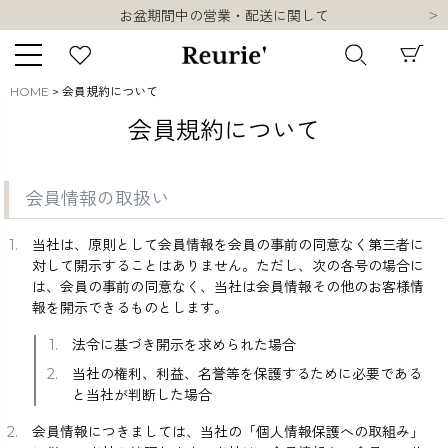
お盆期間中の営業・配送に関して
類似ブランド・他社ショップ様との誤認知に関するお願い
10,000円以上ご購入で送料無料
熊本県熊本地方を震源とする地震の影響について
HOME
会員規約について
お盆期間中の営業・配送に関して
キーワード
会員規約について
類似ブランド・他社ショップ様との誤認知に関するお願い
10,000円以上ご購入で送料無料
会員情報の取扱い
販売タイプ
当社は、原則として会員情報を会員の事前の同意なく第三者に
対して開示することはありません。ただし、次の各号の場合に
は、会員の事前の同意なく、当社は会員情報その他のお客様情
新着
再入荷
SALE
報を開示できるものとします。
法令に基づき開示を求められた場合
商品タイプ
当社の権利、利益、名誉等を保護するために必要である
と当社が判断した場合
ORIGINAL
HIT ITEM
会員情報につきましては、当社の「個人情報保護への取組み」