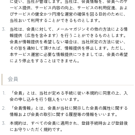
に従い、当社が管理します。当社は、会員情報を、会員へのサ
ービス提供、サービス内容の向上、サービスの利用促進、およ
びサービスの健全かつ円滑な運営の確保を図る目的のために、
カラー
当社おいて利用することができるものとします。
当社は、会員に対して、メールマガジンその他の方法による情
報提供（広告を含みます）を行うことができるものとします。
会員が情報提供を希望しない場合は、当社所定の方法に従い、
その旨を通知して頂ければ、情報提供を停止します。ただし、
本サービス運営に必要な情報提供につきましては、会員の希望
により停止をすることはできません。
価格
〜
会員
「会員」とは、当社が定める手続に従い本規約に同意の上、入
会の申し込みを行う個人をいいます。
在庫なし商品
「会員情報」とは、会員が当社に開示した会員の属性に関する
表示する
表示しない
情報および会員の取引に関する履歴等の情報をいいます。
本規約は、すべての会員に適用され、登録手続時および登録後
にお守りいただく規約です。