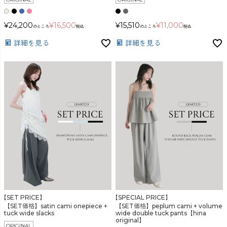
¥
24,200
¥
16,500
¥
15,510
¥
11,000
のところ
税込
のところ
税込
詳細を見る
詳細を見る
【SET PRICE】
【SPECIAL PRICE】
【SET価格】satin cami onepiece +
【SET価格】peplum cami + volume
tuck wide slacks
wide double tuck pants【hina
original】
ORIGINAL