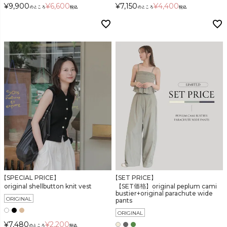
¥
9,900
¥
6,600
¥
7,150
¥
4,400
のところ
税込
のところ
税込
【SPECIAL PRICE】
【SET PRICE】
original shellbutton knit vest
【SET価格】original peplum cami
bustier+original parachute wide
ORIGINAL
pants
ORIGINAL
¥
7,480
¥
2,200
のところ
税込