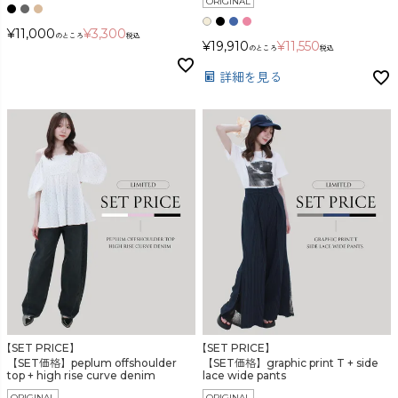
ORIGINAL
検索
¥
11,000
¥
3,300
のところ
税込
¥
19,910
¥
11,550
のところ
税込
詳細を見る
【SET PRICE】
【SET PRICE】
【SET価格】peplum offshoulder
【SET価格】graphic print T + side
top + high rise curve denim
lace wide pants
ORIGINAL
ORIGINAL