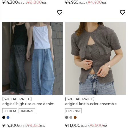
¥
14,300
¥
8,800
¥
4,950
¥
4,400
のところ
税込
のところ
税込
【SPECIAL PRICE】
【SPECIAL PRICE】
original high rise curve denim
original knit bustier ensemble
HIT ITEM
ORIGINAL
ORIGINAL
¥
14,300
¥
9,350
¥
11,000
¥
5,500
のところ
税込
のところ
税込