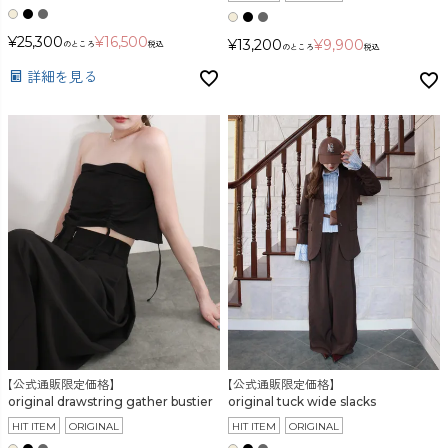
¥
25,300
¥
16,500
¥
13,200
¥
9,900
のところ
税込
のところ
税込
詳細を見る
【公式通販限定価格】
【公式通販限定価格】
original drawstring gather bustier
original tuck wide slacks
HIT ITEM
ORIGINAL
HIT ITEM
ORIGINAL