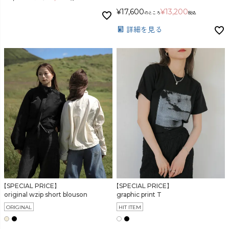
¥
17,600
¥
13,200
のところ
税込
詳細を見る
【SPECIAL PRICE】
【SPECIAL PRICE】
original wzip short blouson
graphic print T
ORIGINAL
HIT ITEM