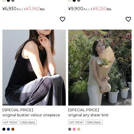
¥
6,930
¥
3,960
¥
9,900
¥
8,250
のところ
税込
のところ
税込
【SPECIAL PRICE】
【SPECIAL PRICE】
original bustier velour onepiece
original airy sheer knit
HIT ITEM
ORIGINAL
HIT ITEM
ORIGINAL