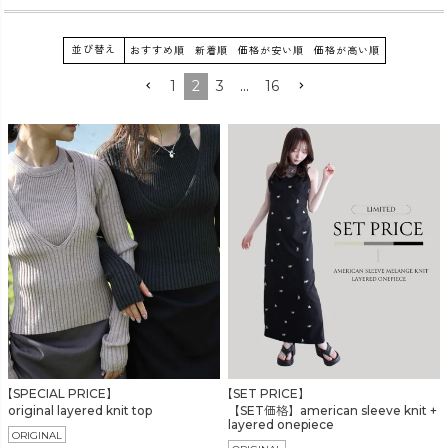
並び替え
おすすめ順
新着順
価格が安い順
価格が高い順
カラー
1
2
3
…
16
価格
〜
在庫なし商品
表示する
表示しない
【SPECIAL PRICE】
【SET PRICE】
original layered knit top
【SET価格】american sleeve knit +
layered onepiece
ORIGINAL