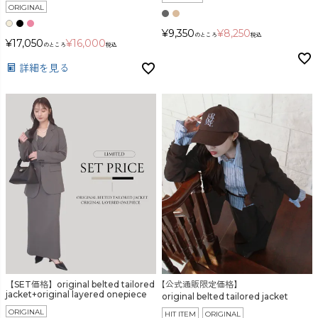
ORIGINAL
¥
9,350
¥
8,250
のところ
税込
¥
17,050
¥
16,000
のところ
税込
詳細を見る
【SET価格】original belted tailored
【公式通販限定価格】
jacket+original layered onepiece
original belted tailored jacket
ORIGINAL
HIT ITEM
ORIGINAL