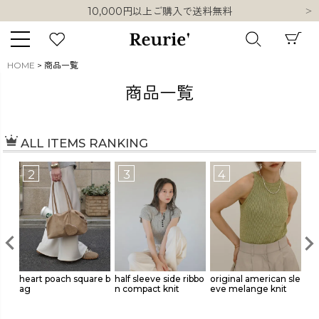
10,000円以上ご購入で送料無料
熊本県熊本地方を震源とする地震の影響について
類似ブランド・他社ショップ様との誤認知に関するお願い
10,000円以上ご購入で送料無料
HOME
商品一覧
キーワード
商品一覧
ALL ITEMS RANKING
販売タイプ
3
4
5
新着
再入荷
SALE
商品タイプ
re b
half sleeve side ribbo
original american sle
【SET価格】peplum c
kn
n compact knit
eve melange knit
ami + volume wide d
ORIGINAL
HIT ITEM
ouble tuck pants【hi
na original】