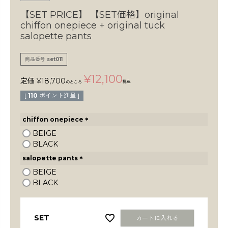
検索
【SET PRICE】
【SET価格】original
chiffon onepiece + original tuck
salopette pants
商品番号
set011
¥
12,100
定価
¥
18,700
税込
のところ
[
110
ポイント進呈 ]
chiffon onepiece
(
BEIGE
必
BLACK
須
salopette pants
)
(
BEIGE
必
BLACK
須
)
SET
カートに入れる