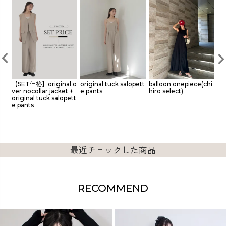
epi
【SET価格】original o
original tuck salopett
balloon onepiece(chi
pl
ver nocollar jacket +
e pants
hiro select)
s
original tuck salopett
e pants
最近チェックした商品
RECOMMEND