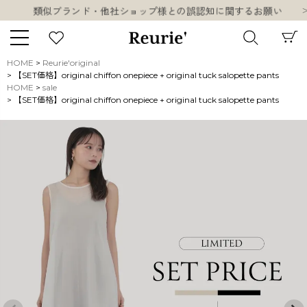
類似ブランド・他社ショップ様との誤認知に関するお願い
10,000円以上ご購入で送料無料
熊本県熊本地方を震源とする地震の影響について
お盆期間中の営業・配送に関して
HOME
Reurie'original
類似ブランド・他社ショップ様との誤認知に関するお願い
【SET価格】original chiffon onepiece + original tuck salopette pants
キーワード
HOME
sale
10,000円以上ご購入で送料無料
【SET価格】original chiffon onepiece + original tuck salopette pants
販売タイプ
新着
再入荷
SALE
商品タイプ
ORIGINAL
HIT ITEM