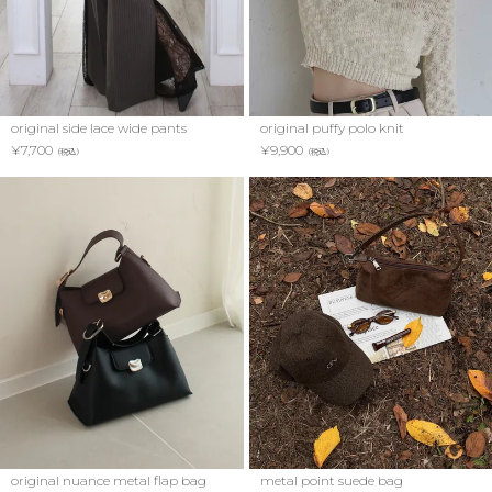
original side lace wide pants
original puffy polo knit
¥
7,700
¥
9,900
（税込）
（税込）
original nuance metal flap bag
metal point suede bag