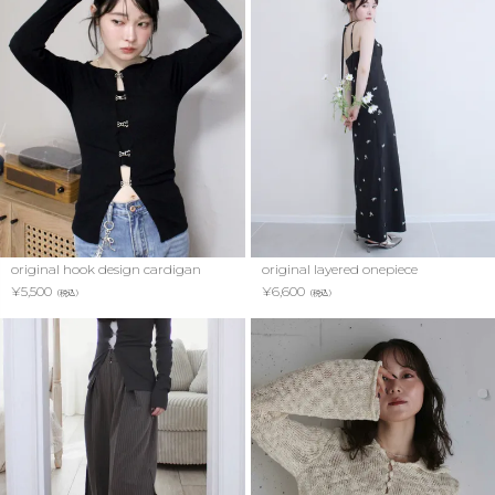
original hook design cardigan
original layered onepiece
¥
5,500
¥
6,600
（税込）
（税込）