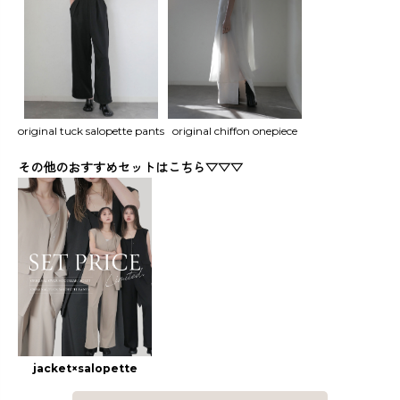
original tuck salopette pants
original chiffon onepiece
その他のおすすめセットはこちら▽▽▽
jacket×salopette