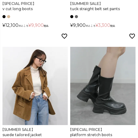
【SPECIAL PRICE】
【SUMMER SALE】
v cut long boots
tuck straight belt set pants
¥
12,100
¥
9,900
¥
9,900
¥
3,300
のところ
税込
のところ
税込
【SUMMER SALE】
【SPECIAL PRICE】
suede tailored jacket
platform stretch boots