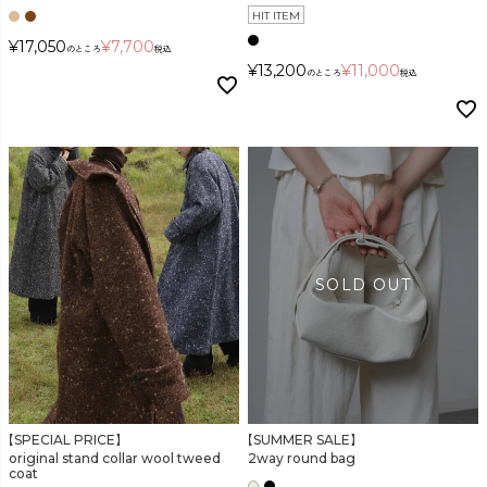
HIT ITEM
¥
17,050
¥
7,700
のところ
税込
¥
13,200
¥
11,000
のところ
税込
【SPECIAL PRICE】
【SUMMER SALE】
original stand collar wool tweed
2way round bag
coat