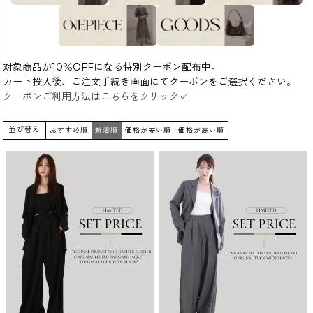
カラー
対象商品が10％OFFになる特別クーポン配布中。
カート投入後、ご注文手続き画面にてクーポンをご選択ください。
クーポンご利用方法はこちらをクリック✓
並び替え
おすすめ順
新着順
価格が安い順
価格が高い順
価格
〜
在庫なし商品
表示する
表示しない