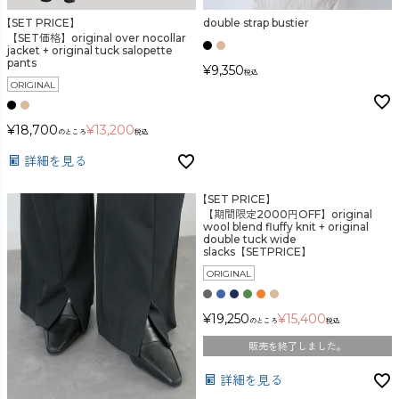
【SET PRICE】
double strap bustier
【SET価格】original over nocollar
jacket + original tuck salopette
pants
¥
9,350
税込
ORIGINAL
¥
18,700
¥
13,200
のところ
税込
詳細を見る
【SET PRICE】
【期間限定2000円OFF】original
wool blend fluffy knit + original
double tuck wide
slacks【SETPRICE】
ORIGINAL
¥
19,250
¥
15,400
のところ
税込
販売を終了しました。
詳細を見る