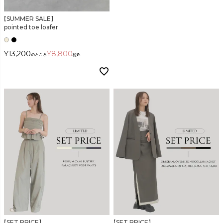
【SUMMER SALE】
pointed toe loafer
¥
13,200
¥
8,800
のところ
税込
【SET PRICE】
【SET PRICE】