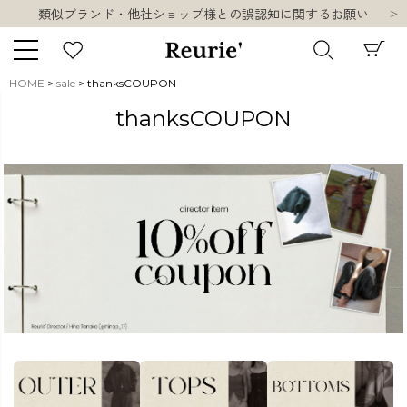
類似ブランド・他社ショップ様との誤認知に関するお願い
10,000円以上ご購入で送料無料
熊本県熊本地方を震源とする地震の影響について
お盆期間中の営業・配送に関して
HOME
sale
thanksCOUPON
類似ブランド・他社ショップ様との誤認知に関するお願い
キーワード
thanksCOUPON
10,000円以上ご購入で送料無料
販売タイプ
新着
再入荷
SALE
商品タイプ
ORIGINAL
HIT ITEM