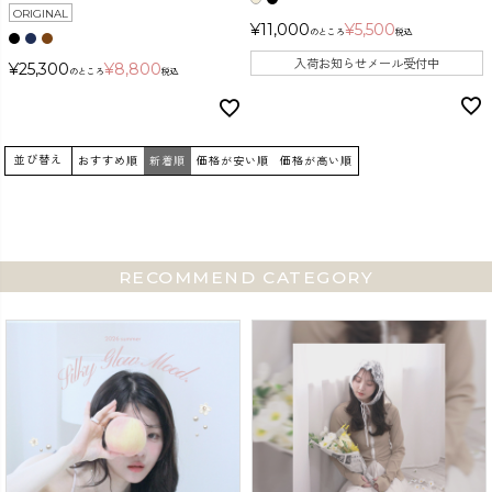
ORIGINAL
¥
11,000
¥
5,500
のところ
税込
入荷お知らせメール受付中
¥
25,300
¥
8,800
のところ
税込
並び替え
おすすめ順
新着順
価格が安い順
価格が高い順
RECOMMEND CATEGORY