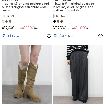
【SET価格】original peplum cami
【SET価格】original oversize
bustier+original parachute wide
nocollar jacket+original side
pants
gather long slit skirt
ORIGINAL
ORIGINAL
¥
17,600
¥
12,100
¥
27,500
¥
14,850
のところ
税込
のところ
税込
詳細を見る
詳細を見る