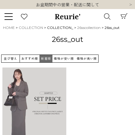
お盆期間中の営業・配送に関して
類似ブランド・他社ショップ様との誤認知に関するお願い
10,000円以上ご購入で送料無料
熊本県熊本地方を震源とする地震の影響について
HOME
COLLECTION
COLLECTION_
26sscollection
26ss_out
お盆期間中の営業・配送に関して
キーワード
26ss_out
類似ブランド・他社ショップ様との誤認知に関するお願い
10,000円以上ご購入で送料無料
並び替え
おすすめ順
新着順
価格が安い順
価格が高い順
販売タイプ
新着
再入荷
SALE
商品タイプ
ORIGINAL
HIT ITEM