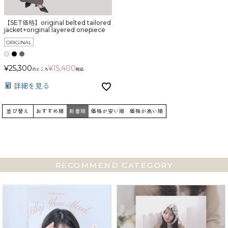
【SET価格】original belted tailored
カラー
jacket+original layered onepiece
ORIGINAL
¥
25,300
¥
15,400
のところ
税込
詳細を見る
価格
並び替え
おすすめ順
新着順
価格が安い順
価格が高い順
〜
RECOMMEND CATEGORY
在庫なし商品
表示する
表示しない