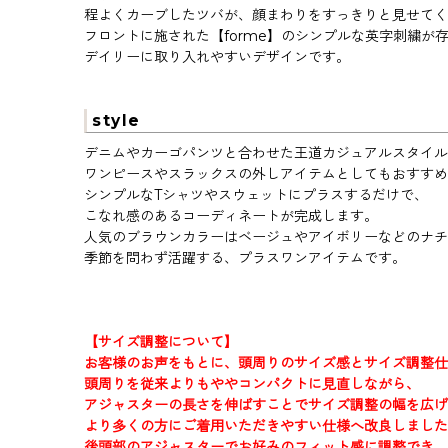
程よくカーブしたツバが、顔まわりをすっきりと見せてく
フロントに施された【forme】のシンプルな英字刺繍が
デイリーに取り入れやすいデザインです。
style
デニムやカーゴパンツと合わせた王道カジュアルスタイル
ワンピースやスラックスの外しアイテムとしてもおすすめ
シンプルなTシャツやスウェットにプラスするだけで、
こなれ感のあるコーディネートが完成します。
人気のブラウンカラーはベージュやアイボリーなどのナチ
季節を問わず活躍する、プラスワンアイテムです。
【サイズ調整について】
お客様のお声をもとに、頭周りのサイズ感とサイズ調整仕
頭周りを従来よりもややコンパクトに見直しながら、
アジャスターの長さを伸ばすことでサイズ調整の幅を広げ
より多くの方にご着用いただきやすい仕様へ改良しました
後頭部のアジャスターでお好みのフィット感に調整でき