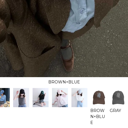
BROWN×BLUE
BROW
GRAY
N×BLU
E