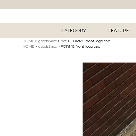
CATEGORY
FEATURE
HOME
goods&acc
hat
FORME front logo cap
HOME
goods&acc
FORME front logo cap
キーワード
商品タイプ
ORIG