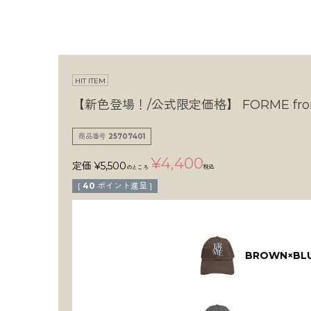
HIT ITEM
【新色登場！/公式限定価格】
FORME fron
商品番号
25707401
¥
4,400
定価
¥
5,500
税込
のところ
[
40
ポイント進呈 ]
BROWN×BL