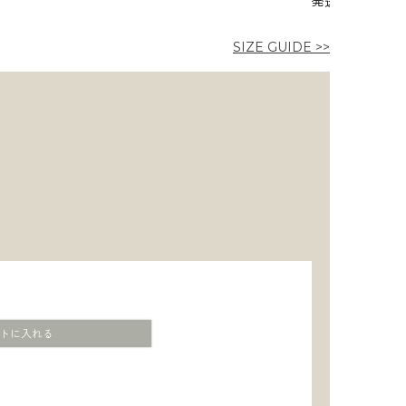
発送）
8月
発送
SIZE GUIDE >>
トに入れる