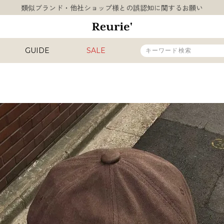
類似ブランド・他社ショップ様との誤認知に関するお願い
10,000円以上ご購入で送料無料
熊本県熊本地方を震源とする地震の影響について
お盆期間中の営業・配送に関して
GUIDE
SALE
類似ブランド・他社ショップ様との誤認知に関するお願い
10,000円以上ご購入で送料無料
販売タイプ
新着
再入荷
SALE
カラー
INAL
HIT ITEM