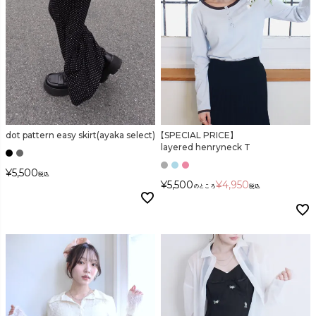
dot pattern easy skirt(ayaka select)
【SPECIAL PRICE】
layered henryneck T
¥
5,500
税込
¥
5,500
¥
4,950
のところ
税込