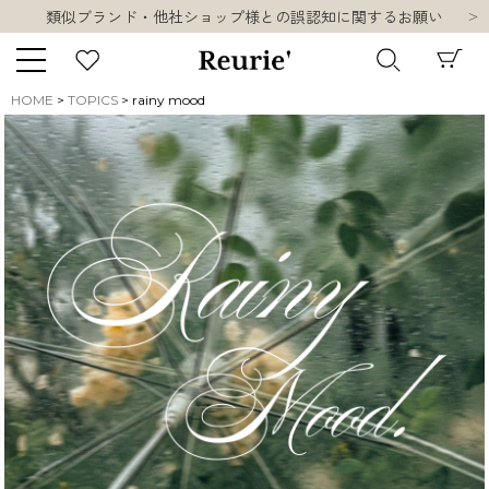
10,000円以上ご購入で送料無料
熊本県熊本地方を震源とする地震の影響について
お盆期間中の営業・配送に関して
類似ブランド・他社ショップ様との誤認知に関するお願い
HOME
TOPICS
rainy mood
10,000円以上ご購入で送料無料
キーワード
販売タイプ
新着
再入荷
SALE
商品タイプ
ORIGINAL
HIT ITEM