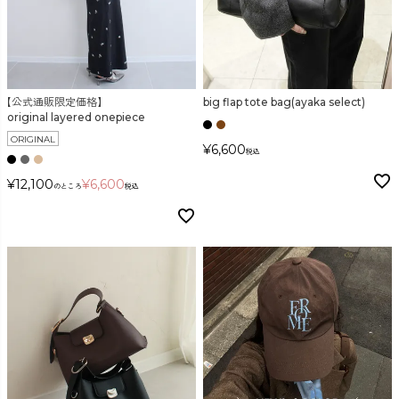
【公式通販限定価格】
big flap tote bag(ayaka select)
original layered onepiece
ORIGINAL
¥
6,600
税込
¥
12,100
¥
6,600
のところ
税込