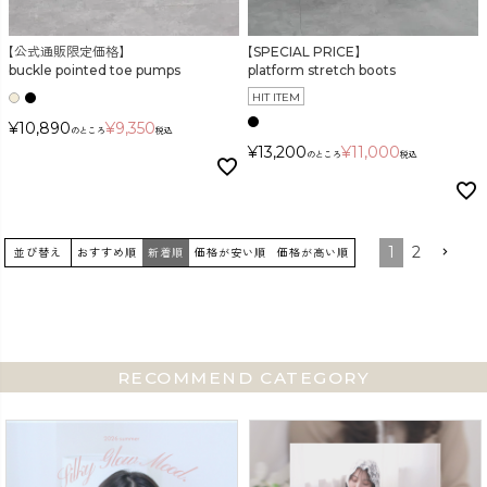
【公式通販限定価格】
【SPECIAL PRICE】
buckle pointed toe pumps
platform stretch boots
HIT ITEM
¥
10,890
¥
9,350
のところ
税込
¥
13,200
¥
11,000
のところ
税込
1
2
並び替え
おすすめ順
新着順
価格が安い順
価格が高い順
RECOMMEND CATEGORY