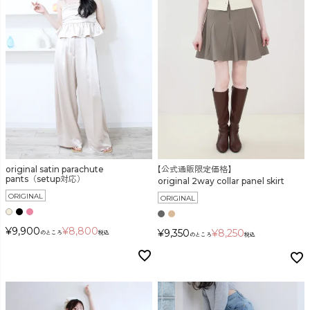
original satin parachute
【公式通販限定価格】
pants（setup対応）
original 2way collar panel skirt
ORIGINAL
ORIGINAL
¥
9,900
¥
8,800
¥
9,350
¥
8,250
のところ
税込
のところ
税込