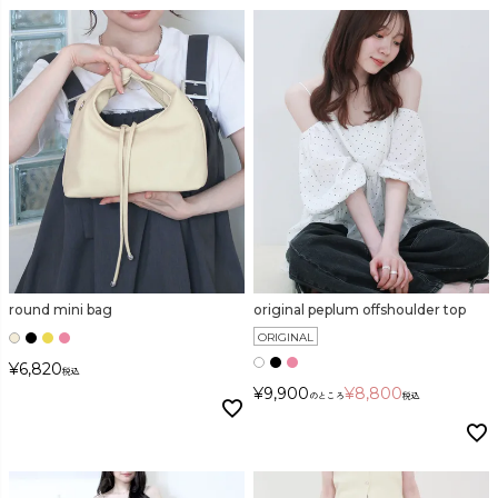
round mini bag
original peplum offshoulder top
ORIGINAL
¥
6,820
税込
¥
9,900
¥
8,800
のところ
税込