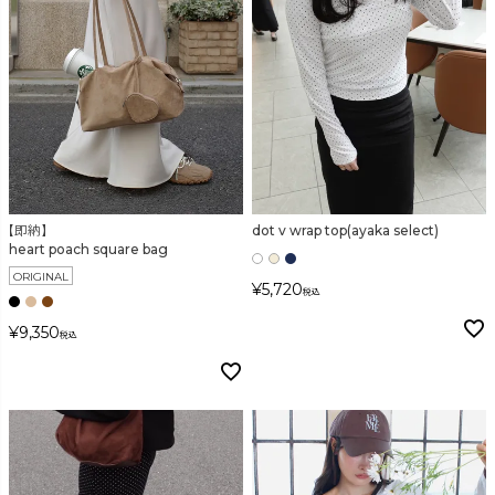
【即納】
dot v wrap top(ayaka select)
heart poach square bag
ORIGINAL
¥
5,720
税込
¥
9,350
税込