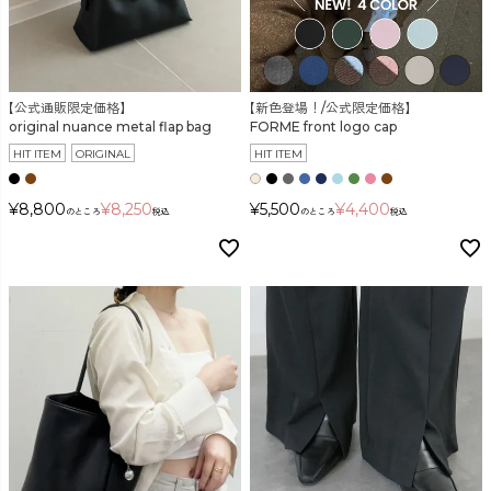
【公式通販限定価格】
【新色登場！/公式限定価格】
original nuance metal flap bag
FORME front logo cap
HIT ITEM
ORIGINAL
HIT ITEM
¥
8,800
¥
8,250
¥
5,500
¥
4,400
のところ
税込
のところ
税込