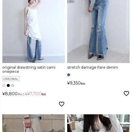
original drawstring satin cami
stretch damage flare denim
onepiece
ORIGINAL
¥
9,350
税込
¥
8,800
¥
7,700
のところ
税込