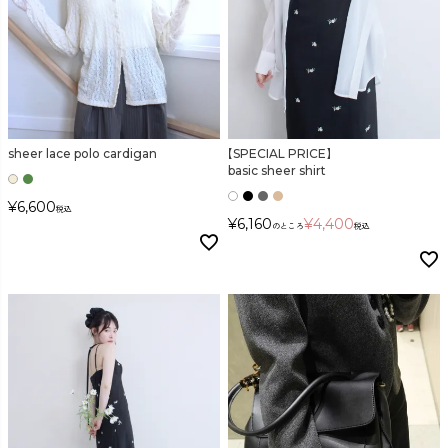
sheer lace polo cardigan
【SPECIAL PRICE】
basic sheer shirt
¥
6,600
税込
¥
6,160
¥
4,400
のところ
税込