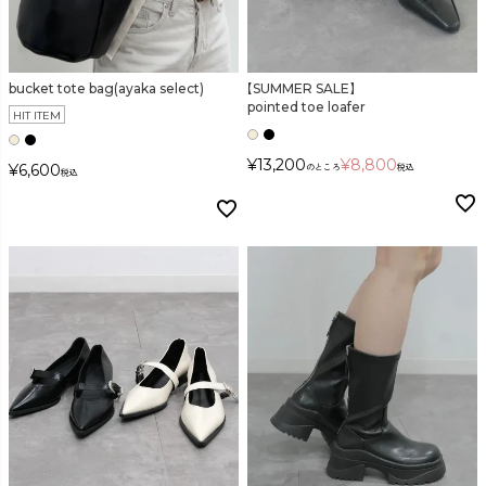
bucket tote bag(ayaka select)
【SUMMER SALE】
pointed toe loafer
HIT ITEM
¥
13,200
¥
8,800
¥
6,600
のところ
税込
税込