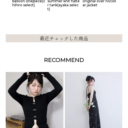
】dog
balloon onepiece(c
summer knit halte
original over nocoll
lace w
hihiro select)
r tank(ayaka selec
ar jacket
t)
最近チェックした商品
RECOMMEND