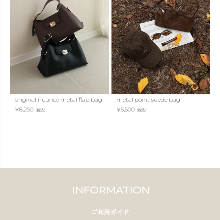
original nuance metal flap bag
metal point suede bag
¥
8,250
¥
5,500
（税込）
（税込）
INFORMATION
ご利用ガイド