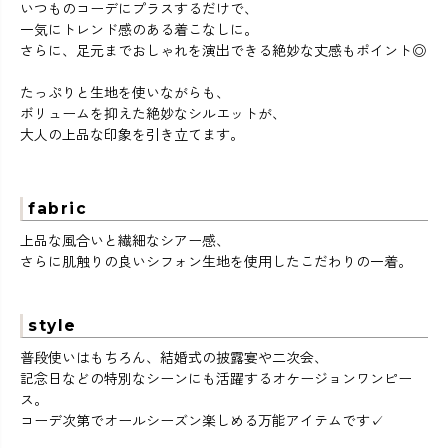
いつものコーデにプラスするだけで、
一気にトレンド感のある着こなしに。
さらに、足元までおしゃれを演出できる絶妙な丈感もポイント◎
たっぷりと生地を使いながらも、
ボリュームを抑えた絶妙なシルエットが、
大人の上品な印象を引き立てます。
fabric
上品な風合いと繊細なシアー感、
さらに肌触りの良いシフォン生地を使用したこだわりの一着。
style
普段使いはもちろん、結婚式の披露宴や二次会、
記念日などの特別なシーンにも活躍するオケージョンワンピー
ス。
コーデ次第でオールシーズン楽しめる万能アイテムです✓