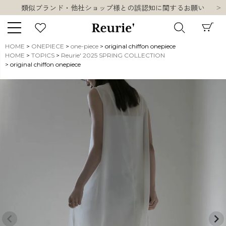
類似ブランド・他社ショップ様との誤認知に関するお願い
10,000円以上ご購入で送料無料
熊本県熊本地方を震源とする地震の影響について
お盆期間中の営業・配送に関して
HOME
ONEPIECE
one-piece
original chiffon onepiece
類似ブランド・他社ショップ様との誤認知に関するお願い
HOME
TOPICS
Reurie' 2025 SPRING COLLECTION
キーワード
original chiffon onepiece
10,000円以上ご購入で送料無料
販売タイプ
新着
再入荷
SALE
商品タイプ
ORIGINAL
HIT ITEM