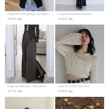
original hook design cardigan
original layered onepiece
¥
5,500
¥
6,600
（税込）
（税込）
original side lace wide pants
original puffy polo knit
¥
7,700
¥
9,900
（税込）
（税込）