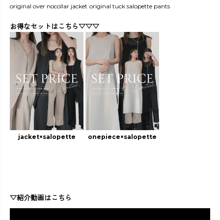
original over nocollar jacket
original tuck salopette pants
お得なセットはこちら▽▽▽
jacket×salopette
onepiece×salopette
▽紹介動画はこちら