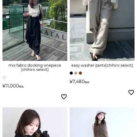
mix fabric docking onepiece
easy washer pants(chihiro select)
(chihiro select)
¥
7,480
税込
¥
11,000
税込