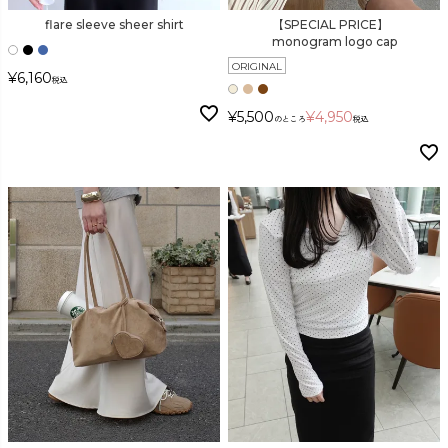
flare sleeve sheer shirt
【SPECIAL PRICE】
monogram logo cap
ORIGINAL
¥
6,160
税込
¥
5,500
¥
4,950
のところ
税込