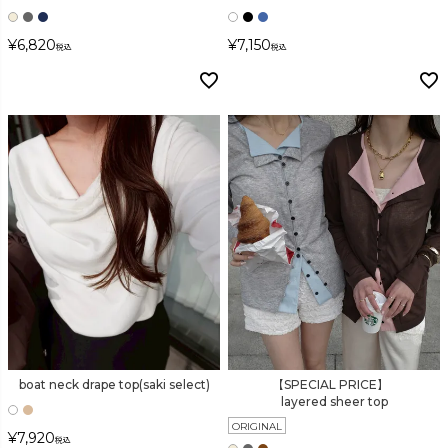
¥
6,820
¥
7,150
税込
税込
boat neck drape top(saki select)
【SPECIAL PRICE】
layered sheer top
ORIGINAL
¥
7,920
税込