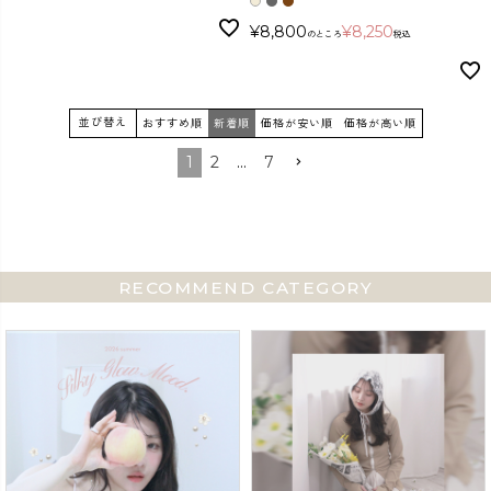
¥
8,800
¥
8,250
のところ
税込
並び替え
おすすめ順
新着順
価格が安い順
価格が高い順
1
2
…
7
RECOMMEND CATEGORY