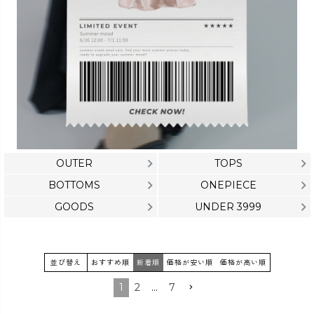
カラー
価格
OUTER
TOPS
〜
BOTTOMS
ONEPIECE
GOODS
UNDER 3999
在庫なし商品
表示する
表示しない
並び替え
おすすめ順
新着順
価格が安い順
価格が高い順
1
2
…
7