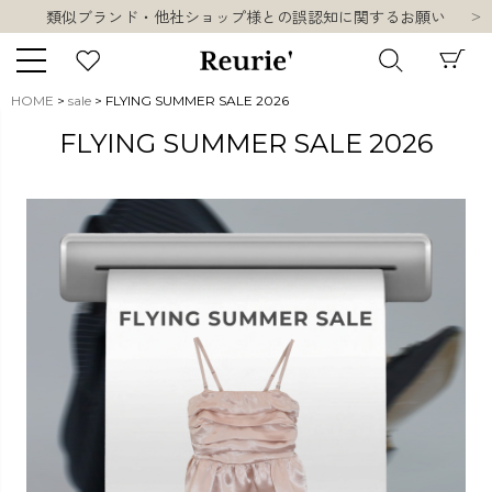
類似ブランド・他社ショップ様との誤認知に関するお願い
10,000円以上ご購入で送料無料
熊本県熊本地方を震源とする地震の影響について
お盆期間中の営業・配送に関して
HOME
sale
FLYING SUMMER SALE 2026
類似ブランド・他社ショップ様との誤認知に関するお願い
キーワード
FLYING SUMMER SALE 2026
10,000円以上ご購入で送料無料
販売タイプ
新着
再入荷
SALE
商品タイプ
ORIGINAL
HIT ITEM