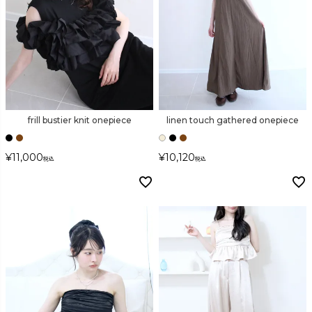
frill bustier knit onepiece
linen touch gathered onepiece
¥
11,000
¥
10,120
税込
税込