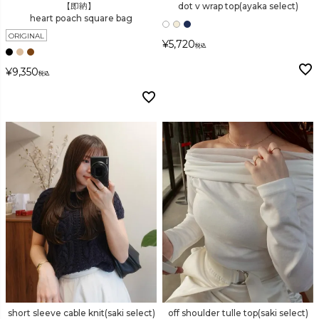
【即納】
dot v wrap top(ayaka select)
heart poach square bag
ORIGINAL
¥
5,720
税込
¥
9,350
税込
short sleeve cable knit(saki select)
off shoulder tulle top(saki select)