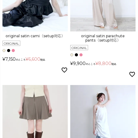
original satin cami（setup対応）
original satin parachute
pants（setup対応）
ORIGINAL
ORIGINAL
¥
7,150
¥
6,600
のところ
税込
¥
9,900
¥
8,800
のところ
税込