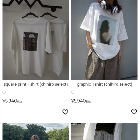
検索
square print Tshirt (chihiro select)
graphic Tshirt (chihiro select)
¥
5,940
¥
5,940
税込
税込