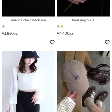
nuance chain necklace
knot ring 5SET
¥
3,850
¥
4,400
税込
税込