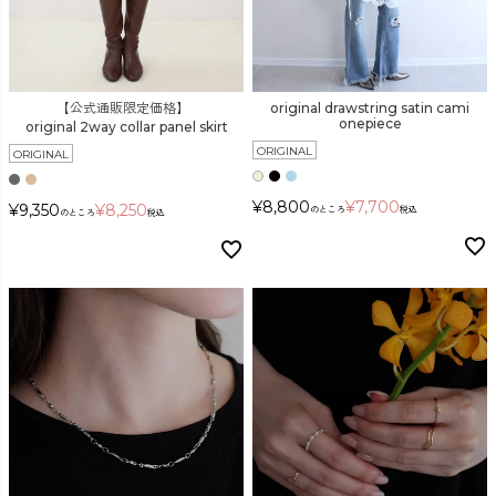
【公式通販限定価格】
original drawstring satin cami
onepiece
original 2way collar panel skirt
ORIGINAL
ORIGINAL
¥
8,800
¥
7,700
¥
9,350
¥
8,250
のところ
税込
のところ
税込